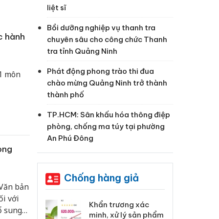
liệt sĩ
Bồi dưỡng nghiệp vụ thanh tra
c hành
chuyên sâu cho công chức Thanh
tra tỉnh Quảng Ninh
Phát động phong trào thi đua
 1 môn
chào mừng Quảng Ninh trở thành
thành phố
TP.HCM: Sân khấu hóa thông điệp
phòng, chống ma túy tại phường
An Phú Đông
ong
Chống hàng giả
 Văn bản
i với
 Tiêu hủy
Khẩn trương xác
Cà
ổ sung
ai hàng ngàn
minh, xử lý sản phẩm
cô