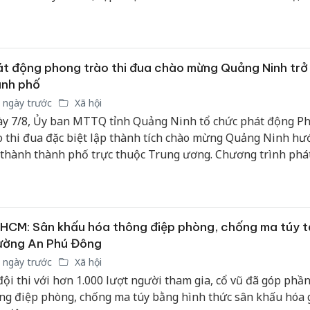
c Thanh tra tỉnh.
t động phong trào thi đua chào mừng Quảng Ninh trở
ành phố
 ngày trước
Xã hội
y 7/8, Ủy ban MTTQ tỉnh Quảng Ninh tổ chức phát động P
o thi đua đặc biệt lập thành tích chào mừng Quảng Ninh hư
 thành thành phố trực thuộc Trung ương. Chương trình phá
c tổ chức trực tiếp và trực tuyến kết nối đến điểm cầu 54 xã
ờng, đặc khu trên địa bàn tỉnh.
HCM: Sân khấu hóa thông điệp phòng, chống ma túy t
ường An Phú Đông
 ngày trước
Xã hội
đội thi với hơn 1.000 lượt người tham gia, cổ vũ đã góp phần
ng điệp phòng, chống ma túy bằng hình thức sân khấu hóa 