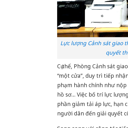
Lực lượng Cảnh sát giao th
quyết th
Cụ thể, Phòng Cảnh sát gia
“một cửa”, duy trì tiếp nhận
phạm hành chính như nộp p
hồ sơ… Việc bố trí lực lượ
phần giảm tải áp lực, hạn c
người dân đến giải quyết c