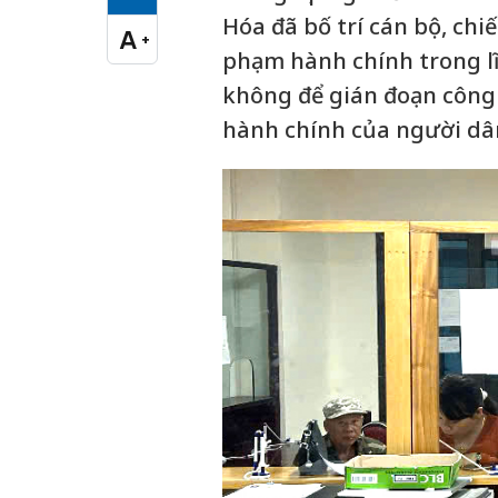
Cỡ chữ vừa
Hóa đã bố trí cán bộ, chiến
A
+
Cỡ chữ lớn
phạm hành chính trong lĩ
không để gián đoạn công 
hành chính của người dâ