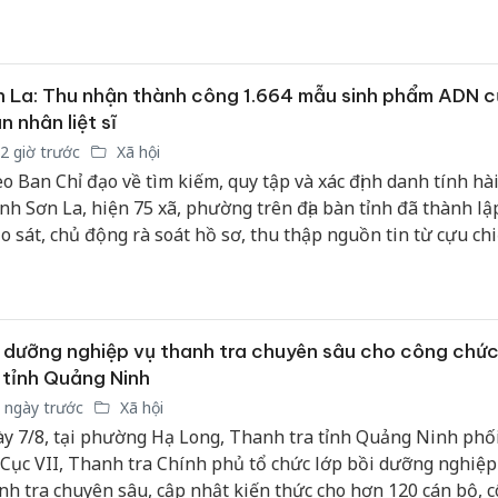
 số điều của Luật Quảng cáo và các văn bản hướng dẫn thi 
sản phẩ
bảo vệ 
kinh do
 La: Thu nhận thành công 1.664 mẫu sinh phẩm ADN 
Công an
n nhân liệt sĩ
tìm bị h
2 giờ trước
Xã hội
án sản 
o Ban Chỉ đạo về tìm kiếm, quy tập và xác định danh tính hài 
bán yến
tỉnh Sơn La, hiện 75 xã, phường trên địa bàn tỉnh đã thành lậ
Thanh H
o sát, chủ động rà soát hồ sơ, thu thập nguồn tin từ cựu ch
hại tron
nhân chứng lịch sử. Công tác triển khai được thực hiện đồng 
bán bìn
n công rõ trách nhiệm cho từng cơ quan, đơn vị.
Moyuum
 dưỡng nghiệp vụ thanh tra chuyên sâu cho công chứ
 tỉnh Quảng Ninh
 ngày trước
Xã hội
y 7/8, tại phường Hạ Long, Thanh tra tỉnh Quảng Ninh phố
 Cục VII, Thanh tra Chính phủ tổ chức lớp bồi dưỡng nghiệp
nh tra chuyên sâu, cập nhật kiến thức cho hơn 120 cán bộ, 