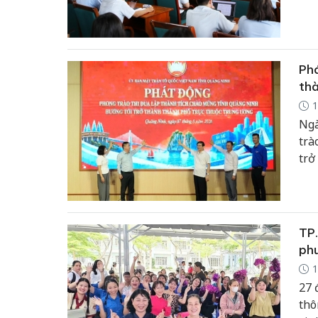
chứ
Phá
th
1
Ngà
trà
trở
đượ
phư
TP.
ph
1
27 
thô