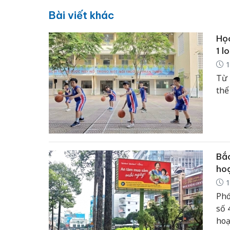
Bài viết khác
Học
1 l
1
Từ 
thể
Bắc
ho
1
Phó
số 
hoạ