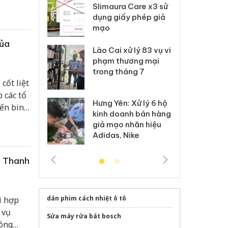
hành.
m nhập lậu,
Slimaura Care x3 sử
sả
môi trường
dụng giấy phép giả
bả
anh
mạo
ki
của
 Thanh Hóa
Lào Cai xử lý 83 vụ vi
Cô
ại trong vụ
phạm thương mại
tìm
xuất, buôn
trong tháng 7
án
cốt liệt
 sào giả
bá
p các tổ
Hưng Yên: Xử lý 6 hộ
óa: Tìm bị
Th
iến binh
kinh doanh bán hàng
g vụ án buôn
hạ
bộ,
giả mạo nhãn hiệu
h sữa
bá
Adidas, Nike
 giả
Mo
c Thanh
dán phim cách nhiệt ô tô
i hợp
 vụ
Sửa máy rửa bát bosch
công