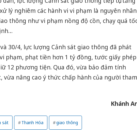
 dân, lực lượng Cảnh sát giao thông tiếp tục tăng
 xử lý nghiêm các hành vi vi phạm là nguyên nhân
giao thông như vi phạm nồng độ cồn, chạy quá tố
định…
 và 30/4, lực lượng Cảnh sát giao thông đã phát
 vi phạm, phạt tiền hơn 1 tỷ đồng, tước giấy phép
giữ 12 phương tiện. Qua đó, vừa bảo đảm tính
, vừa nâng cao ý thức chấp hành của người tha
Khánh A
 sát
Thanh Hóa
giao thông