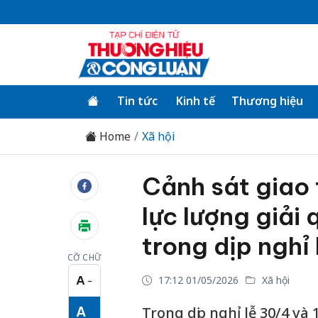
Tin tức
Kinh tế
Thương hiệu
Home
Xã hội
Cảnh sát giao 
lực lượng giải
trong dịp nghỉ 
CỠ CHỮ
A
17:12 01/05/2026
Xã hội
−
Cỡ chữ nhỏ
A
Trong dịp nghỉ lễ 30/4 và