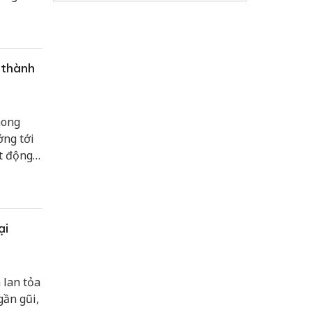
 thành
hong
ớng tới
t động
,
ại
 lan tỏa
gần gũi,