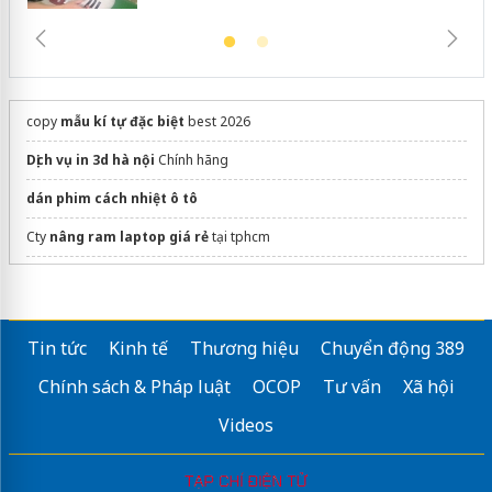
copy
mẫu kí tự đặc biệt
best 2026
Dịch vụ in 3d hà nội
Chính hãng
dán phim cách nhiệt ô tô
Cty
nâng ram laptop giá rẻ
tại tphcm
Dịch vụ
Thay pin iPhone 11
tại FASTCARE bảo hành 15 tháng
Sửa máy rửa bát bosch
Tin tức
Kinh tế
Thương hiệu
Chuyển động 389
Chính sách & Pháp luật
OCOP
Tư vấn
Xã hội
Videos