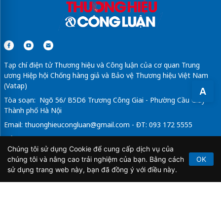
Tạp chí điện tử Thương hiệu và Công luận của cơ quan Trung
ương Hiệp hội Chống hàng giả và Bảo vệ Thương hiệu Việt Nam
(Vatap)
A
Tòa soạn: Ngõ 56/ B5D6 Trương Công Giai - Phường Cầu Giấy -
Thành phố Hà Nội
Email:
thuonghieucongluan@gmail.com
- ĐT: 093 172 5555
Tổng Biên Tập: Vũ Đức Thuận
Chúng tôi sử dụng Cookie để cung cấp dịch vụ của
Giấy phép hoạt động báo chí điện tử số 64/GP-BTTTT do Bộ
chúng tôi và nâng cao trải nghiệm của bạn. Bằng cách
OK
Thông tin và Truyền thông cấp ngày 21/2/2020.
sử dụng trang web này, bạn đã đồng ý với điều này.
Copyright © 2026
TẠP CHÍ THƯƠNG HIỆU & CÔNG