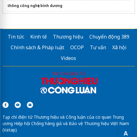
thông cống nghẹt bình dương
song chắn rác gang 960x530
Sửa máy rửa bát bosch
Tin tức
Kinh tế
Thương hiệu
Chuyển động 389
Chính sách & Pháp luật
OCOP
Tư vấn
Xã hội
Videos
Tạp chí điện tử Thương hiệu và Công luận của cơ quan Trung
ương Hiệp hội Chống hàng giả và Bảo vệ Thương hiệu Việt Nam
(Vatap)
A