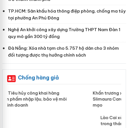
TP.HCM: Sân khấu hóa thông điệp phòng, chống ma túy
tại phường An Phú Đông
Nghệ An khởi công xây dựng Trường THPT Nam Đàn 1
quy mô gần 300 tỷ đồng
Đà Nẵng: Xóa nhà tạm cho 5.757 hộ dân cho 3 nhóm
đối tượng được thụ hưởng chính sách
Chống hàng giả
ản
Khẩn trương xác minh, xử lý sản phẩm
Slimaura Care x3 sử dụng giấy phép giả
mạo
 án
Lào Cai xử lý 83 vụ vi phạm thương
mại trong tháng 7