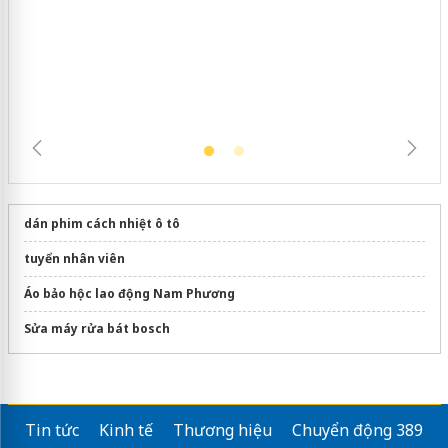
Cà Mau: Tiêu hủy công khai hàng
ngàn sản phẩm nhập lậu, bảo vệ môi
trường kinh doanh
dán phim cách nhiệt ô tô
tuyển nhân viên
Áo bảo hộc lao động Nam Phương
Sửa máy rửa bát bosch
Tin tức
Kinh tế
Thương hiệu
Chuyển động 389