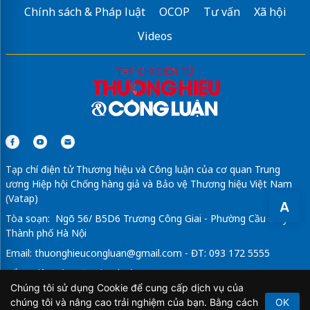
Chính sách & Pháp luật
OCOP
Tư vấn
Xã hội
Videos
Tạp chí điện tử Thương hiệu và Công luận của cơ quan Trung
ương Hiệp hội Chống hàng giả và Bảo vệ Thương hiệu Việt Nam
(Vatap)
A
Tòa soạn: Ngõ 56/ B5D6 Trương Công Giai - Phường Cầu Giấy -
Thành phố Hà Nội
Email:
thuonghieucongluan@gmail.com
- ĐT: 093 172 5555
Tổng Biên Tập: Vũ Đức Thuận
Chúng tôi sử dụng Cookie để cung cấp dịch vụ của
Giấy phép hoạt động báo chí điện tử số 64/GP-BTTTT do Bộ
chúng tôi và nâng cao trải nghiệm của bạn. Bằng cách
OK
Thông tin và Truyền thông cấp ngày 21/2/2020.