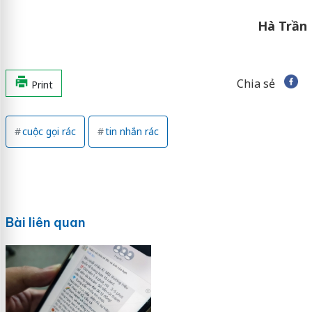
Hà Trần
Chia sẻ
Print
cuộc gọi rác
tin nhắn rác
Bài liên quan