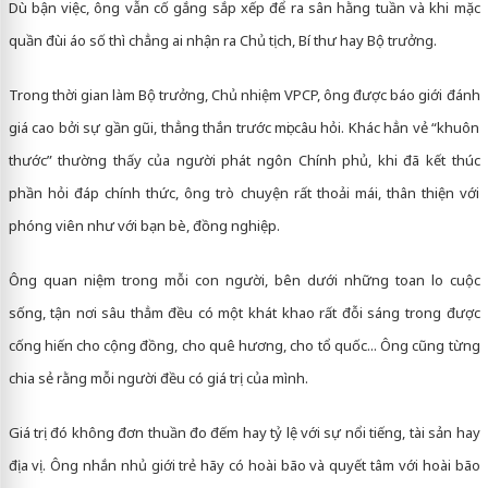
Dù bận việc, ông vẫn cố gắng sắp xếp để ra sân hằng tuần và khi mặc
quần đùi áo số thì chẳng ai nhận ra Chủ tịch, Bí thư hay Bộ trưởng.
Trong thời gian làm Bộ trưởng, Chủ nhiệm VPCP, ông được báo giới đánh
giá cao bởi sự gần gũi, thẳng thắn trước mọi câu hỏi. Khác hẳn vẻ “khuôn
thước” thường thấy của người phát ngôn Chính phủ, khi đã kết thúc
phần hỏi đáp chính thức, ông trò chuyện rất thoải mái, thân thiện với
phóng viên như với bạn bè, đồng nghiệp.
Ông quan niệm trong mỗi con người, bên dưới những toan lo cuộc
sống, tận nơi sâu thẳm đều có một khát khao rất đỗi sáng trong được
cống hiến cho cộng đồng, cho quê hương, cho tổ quốc... Ông cũng từng
chia sẻ rằng mỗi người đều có giá trị của mình.
Giá trị đó không đơn thuần đo đếm hay tỷ lệ với sự nổi tiếng, tài sản hay
địa vị. Ông nhắn nhủ giới trẻ hãy có hoài bão và quyết tâm với hoài bão