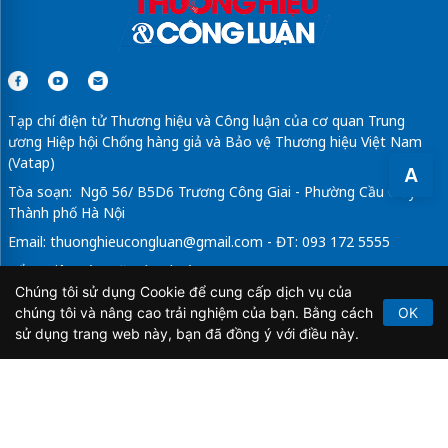
Tạp chí điện tử Thương hiệu và Công luận của cơ quan Trung
ương Hiệp hội Chống hàng giả và Bảo vệ Thương hiệu Việt Nam
(Vatap)
A
Tòa soạn: Ngõ 56/ B5D6 Trương Công Giai - Phường Cầu Giấy -
Thành phố Hà Nội
Email:
thuonghieucongluan@gmail.com
- ĐT: 093 172 5555
Tổng Biên Tập: Vũ Đức Thuận
Chúng tôi sử dụng Cookie để cung cấp dịch vụ của
Giấy phép hoạt động báo chí điện tử số 64/GP-BTTTT do Bộ
chúng tôi và nâng cao trải nghiệm của bạn. Bằng cách
OK
Thông tin và Truyền thông cấp ngày 21/2/2020.
sử dụng trang web này, bạn đã đồng ý với điều này.
Copyright © 2026
TẠP CHÍ THƯƠNG HIỆU & CÔNG
LUẬN
. All Rights Reserved.