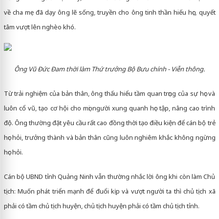
về cha mẹ đã dạy ông lẽ sống, truyền cho ông tinh thần hiếu học, quyết
tâm vượt lên nghèo khó.
Ông Vũ Đức Đam thời làm Thứ trưởng Bộ Bưu chính - Viễn thông.
Từ trải nghiệm của bản thân, ông thấu hiểu tầm quan trọng của sự học và
luôn cổ vũ, tạo cơ hội cho mọi người xung quanh học tập, nâng cao trình
độ. Ông thường đặt yêu cầu rất cao đồng thời tạo điều kiện để cán bộ trẻ
học hỏi, trưởng thành và bản thân cũng luôn nghiêm khắc không ngừng
học hỏi.
Cán bộ UBND tỉnh Quảng Ninh vẫn thường nhắc lời ông khi còn làm Chủ
tịch: Muốn phát triển mạnh để đuổi kịp và vượt người ta thì chủ tịch xã
phải có tầm chủ tịch huyện, chủ tịch huyện phải có tầm chủ tịch tỉnh.