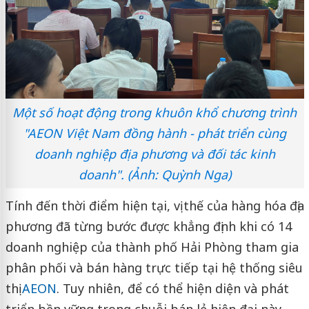
Một số hoạt động trong khuôn khổ chương trình
"AEON Việt Nam đồng hành - phát triển cùng
doanh nghiệp địa phương và đối tác kinh
doanh". (Ảnh: Quỳnh Nga)
Tính đến thời điểm hiện tại, vị thế của hàng hóa địa
phương đã từng bước được khẳng định khi có 14
doanh nghiệp của thành phố Hải Phòng tham gia
phân phối và bán hàng trực tiếp tại hệ thống siêu
thị
AEON
. Tuy nhiên, để có thể hiện diện và phát