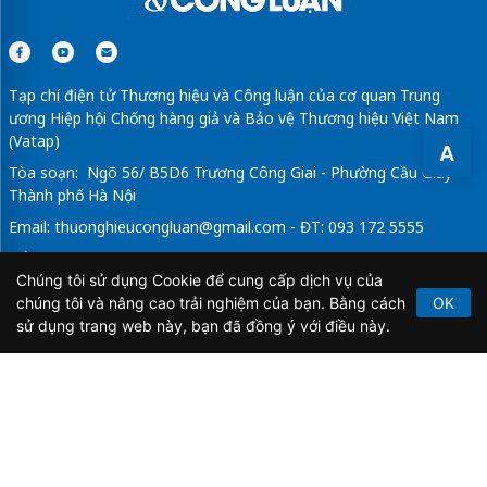
Tạp chí điện tử Thương hiệu và Công luận của cơ quan Trung
ương Hiệp hội Chống hàng giả và Bảo vệ Thương hiệu Việt Nam
(Vatap)
A
Tòa soạn: Ngõ 56/ B5D6 Trương Công Giai - Phường Cầu Giấy -
Thành phố Hà Nội
Email:
thuonghieucongluan@gmail.com
- ĐT: 093 172 5555
Tổng Biên Tập: Vũ Đức Thuận
Chúng tôi sử dụng Cookie để cung cấp dịch vụ của
Giấy phép hoạt động báo chí điện tử số 64/GP-BTTTT do Bộ
chúng tôi và nâng cao trải nghiệm của bạn. Bằng cách
OK
Thông tin và Truyền thông cấp ngày 21/2/2020.
sử dụng trang web này, bạn đã đồng ý với điều này.
Copyright © 2026
TẠP CHÍ THƯƠNG HIỆU & CÔNG
LUẬN
. All Rights Reserved.
Bản quyền thuộc Tạp chí Thương hiệu và Công luận. Cấm