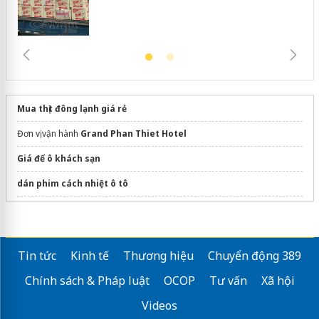
Mua thịt đông lạnh giá rẻ
Đơn vị vận hành
Grand Phan Thiet Hotel
Giá để ô khách sạn
dán phim cách nhiệt ô tô
Lynntimes Thanh Thủy
Smartrip
Tin tức
Kinh tế
Thương hiệu
Chuyển động 389
Thiết bị khách sạn
Chính sách & Pháp luật
OCOP
Tư vấn
Xã hội
Tham quan
dự án Vinhomes Làng Vân
Đà Nẵng
Videos
nhà nghỉ gần nhất