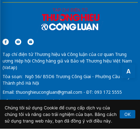
May
áo đồng phục nhà hàng
giá xưởng
Sửa máy rửa bát bosch
Tạp chí điện tử Thương hiệu và Công luận của cơ quan Trung
ương Hiệp hội Chống hàng giả và Bảo vệ Thương hiệu Việt Nam
(Vatap)
A
Tòa soạn: Ngõ 56/ B5D6 Trương Công Giai - Phường Cầu Giấy -
Thành phố Hà Nội
Email:
thuonghieucongluan@gmail.com
- ĐT: 093 172 5555
Tổng Biên Tập: Vũ Đức Thuận
Chúng tôi sử dụng Cookie để cung cấp dịch vụ của
Giấy phép hoạt động báo chí điện tử số 64/GP-BTTTT do Bộ
chúng tôi và nâng cao trải nghiệm của bạn. Bằng cách
OK
Thông tin và Truyền thông cấp ngày 21/2/2020.
sử dụng trang web này, bạn đã đồng ý với điều này.