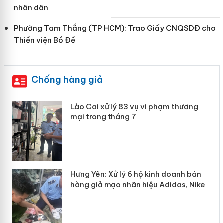
nhân dân
Phường Tam Thắng (TP HCM): Trao Giấy CNQSDĐ cho
Thiền viện Bồ Đề
Chống hàng giả
g
Lào Cai xử lý 83 vụ vi phạm thương
iả
mại trong tháng 7
n
Hưng Yên: Xử lý 6 hộ kinh doanh bán
hàng giả mạo nhãn hiệu Adidas, Nike
y