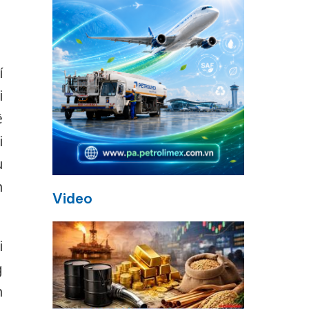
í
i
ê
i
u
n
Video
i
g
n