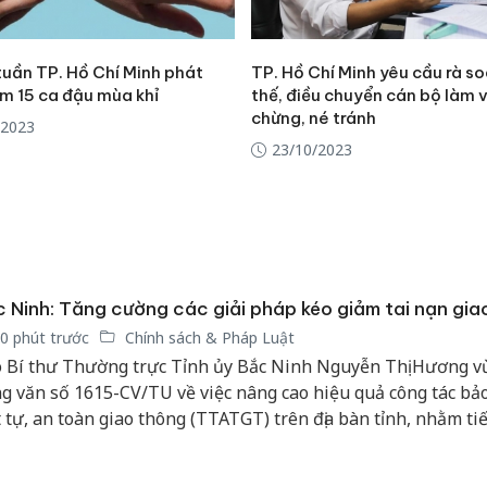
tuần TP. Hồ Chí Minh phát
TP. Hồ Chí Minh yêu cầu rà so
êm 15 ca đậu mùa khỉ
thế, điều chuyển cán bộ làm 
chừng, né tránh
/2023
23/10/2023
 Ninh: Tăng cường các giải pháp kéo giảm tai nạn gia
0 phút trước
Chính sách & Pháp Luật
 Bí thư Thường trực Tỉnh ủy Bắc Ninh Nguyễn Thị Hương v
g văn số 1615-CV/TU về việc nâng cao hiệu quả công tác bả
t tự, an toàn giao thông (TTATGT) trên địa bàn tỉnh, nhằm ti
t huy vai trò lãnh đạo của các cấp ủy, tổ chức đảng, chính q
 động sự vào cuộc của cả hệ thống chính trị, phấn đấu kéo g