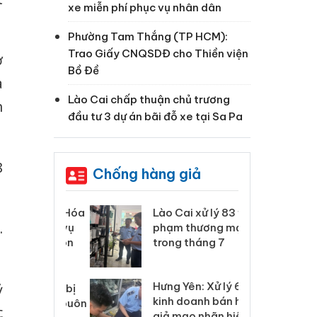
xe miễn phí phục vụ nhân dân
Phường Tam Thắng (TP HCM):
Trao Giấy CNQSDĐ cho Thiền viện
̀
Bồ Đề
a
Lào Cai chấp thuận chủ trương
n
đầu tư 3 dự án bãi đỗ xe tại Sa Pa
8
Chống hàng giả
 Thanh Hóa
Lào Cai xử lý 83 vụ vi
Cô
.
ại trong vụ
phạm thương mại
tìm
xuất, buôn
trong tháng 7
án
 sào giả
bá
Hưng Yên: Xử lý 6 hộ
ỷ
óa: Tìm bị
Th
kinh doanh bán hàng
g vụ án buôn
hạ
c
giả mạo nhãn hiệu