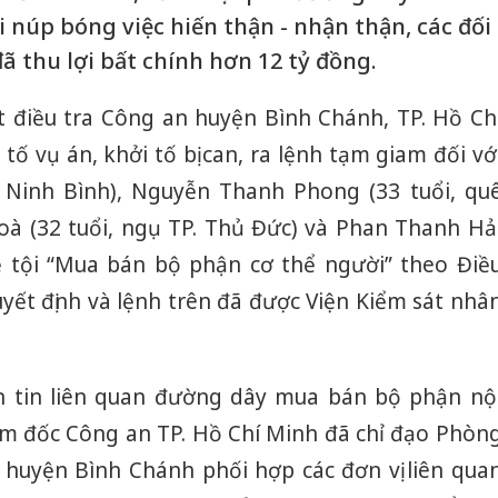
ời núp bóng việc hiến thận - nhận thận, các đối
 thu lợi bất chính hơn 12 tỷ đồng.
 điều tra Công an huyện Bình Chánh, TP. Hồ Ch
tố vụ án, khởi tố bị can, ra lệnh tạm giam đối vớ
ê Ninh Bình), Nguyễn Thanh Phong (33 tuổi, qu
oà (32 tuổi, ngụ TP. Thủ Đức) và Phan Thanh Hả
ề tội “Mua bán bộ phận cơ thể người” theo Điề
uyết định và lệnh trên đã được Viện Kiểm sát nhâ
n tin liên quan đường dây mua bán bộ phận nộ
ám đốc Công an TP. Hồ Chí Minh đã chỉ đạo Phòn
 huyện Bình Chánh phối hợp các đơn vị liên qua