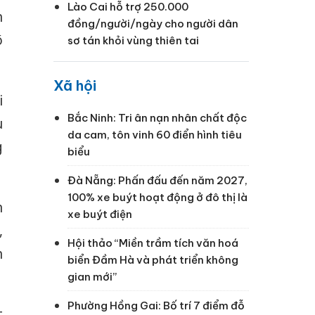
Lào Cai hỗ trợ 250.000
n
đồng/người/ngày cho người dân
õ
sơ tán khỏi vùng thiên tai
Xã hội
i
Bắc Ninh: Tri ân nạn nhân chất độc
u
da cam, tôn vinh 60 điển hình tiêu
g
biểu
Đà Nẵng: Phấn đấu đến năm 2027,
100% xe buýt hoạt động ở đô thị là
n
xe buýt điện
,
Hội thảo “Miền trầm tích văn hoá
n
biển Đầm Hà và phát triển không
gian mới”
Phường Hồng Gai: Bố trí 7 điểm đỗ
t