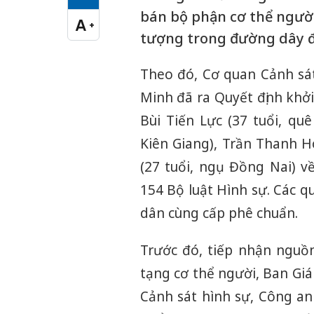
Cỡ chữ vừa
bán bộ phận cơ thể ngư
A
+
Cỡ chữ lớn
tượng trong đường dây đã
Theo đó, Cơ quan Cảnh sát
Minh đã ra Quyết định khởi 
Bùi Tiến Lực (37 tuổi, qu
Kiên Giang), Trần Thanh H
(27 tuổi, ngụ Đồng Nai) v
154 Bộ luật Hình sự. Các q
dân cùng cấp phê chuẩn.
Trước đó, tiếp nhận nguồ
tạng cơ thể người, Ban Gi
Cảnh sát hình sự, Công an