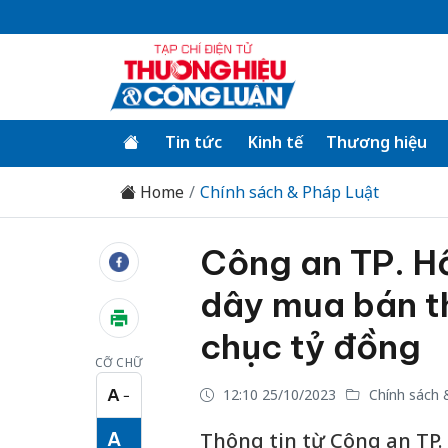
Tin tức
Kinh tế
Thương hiệu
Home
Chính sách & Pháp Luật
Công an TP. Hồ
dây mua bán th
chục tỷ đồng
CỠ CHỮ
A
12:10 25/10/2023
Chính sách 
−
Cỡ chữ nhỏ
A
Thông tin từ Công an TP.