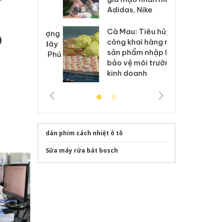
h sữa
bá
Adidas, Nike
 giả
Mo
Cà Mau: Tiêu hủy
g: Đối tượng
An
)
công khai hàng ngàn
 đường dây
ch
sản phẩm nhập lậu,
 giả tại Phú
bá
bảo vệ môi trường
 đầu thú
Qu
kinh doanh
dán phim cách nhiệt ô tô
Sửa máy rửa bát bosch