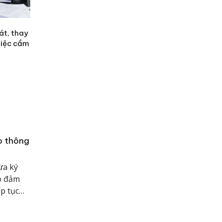
át, thay
việc cầm
o thông
ừa ký
o đảm
ếp tục
uyền,
iảm tai