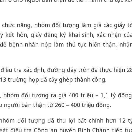
hức năng, nhóm đối tượng làm giả các giấy tơ
ý kết hôn, giấy đăng ký khai sinh, xác nhận củ
… để bệnh nhân nộp làm thủ tục hiến thận, nhậ
điều tra xác định, đường dây trên đã thực hiện 2
 13 trường hợp đã cấy ghép thành công.
Công an
nhóm đối tượng ra giá 400 triệu – 1,1 tỷ đồng
tìm bị h
án sản 
o người bán thận từ 260 – 400 triệu đồng.
bán yến
 nhóm đối tượng đã thu lợi bất chính hơn 12 t
Thanh H
hại tron
sát điều tra Công an huyện Bình Chánh tiếp tụ