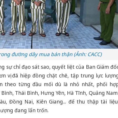
rong đường dây mua bán thận (Ảnh: CACC)
ng sự chỉ đạo sát sao, quyết liệt của Ban Giám đố
n vị đã hiệp đồng chặt chẽ, tập trung lực lượn
n theo từng đầu mối dù là nhỏ nhất, phối hợ
h Bình, Thái Bình, Hưng Yên, Hà Tĩnh, Quảng Nam
àu, Đồng Nai, Kiên Giang... để thu thập tài liệu
 tượng đang lẩn trốn.