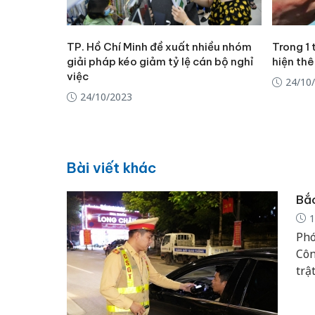
TP. Hồ Chí Minh đề xuất nhiều nhóm
Trong 1 
giải pháp kéo giảm tỷ lệ cán bộ nghỉ
hiện th
việc
24/10
24/10/2023
Bài viết khác
Bắc
1
Phó
Côn
trậ
phá
huy