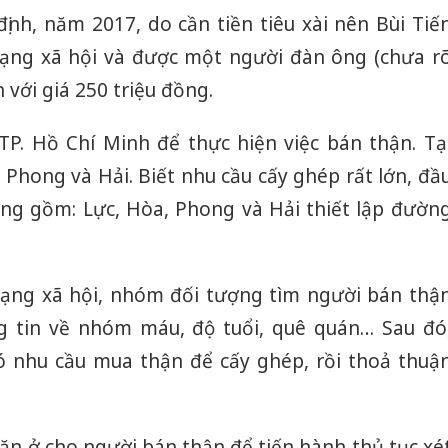
ịnh, năm 2017, do cần tiền tiêu xài nên Bùi Tiế
mạng xã hội và được một người đàn ông (chưa r
ận với giá 250 triệu đồng.
TP. Hồ Chí Minh để thực hiện việc bán thận. Tạ
, Phong và Hải. Biết nhu cầu cấy ghép rất lớn, đầ
ng gồm: Lực, Hòa, Phong và Hải thiết lập đườn
ng xã hội, nhóm đối tượng tìm người bán thậ
g tin về nhóm máu, độ tuổi, quê quán… Sau đó
có nhu cầu mua thận để cấy ghép, rồi thoả thuậ
ăn ở cho người bán thận để tiến hành thủ tục xé