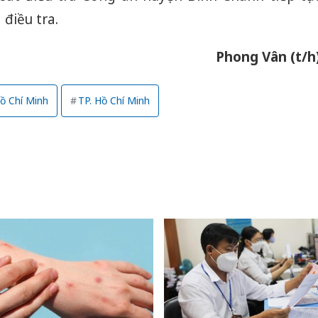
bán bìn
Moyuum
điều tra.
An Gian
Phong Vân (t/h
chủ mưu
bán hàng
Quốc ra
ồ Chí Minh
TP. Hồ Chí Minh