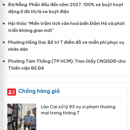
Đà Nẵng: Phấn đấu đến năm 2027, 100% xe buýt hoạt
động ở đô thị là xe buýt điện
Hội thảo “Miền trầm tích văn hoá biển Đầm Hà và phát
triển không gian mới”
Phường Hồng Gai: Bố trí 7 điểm đỗ xe miễn phí phục vụ
nhân dân
Phường Tam Thắng (TP HCM): Trao Giấy CNQSDĐ cho
Thiền viện Bồ Đề
Chống hàng giả
 án
Lào Cai xử lý 83 vụ vi phạm thương
mại trong tháng 7
n