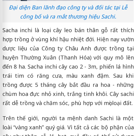
Đại diện Ban lãnh đạo công ty và đối tác tại Lễ
công bố và ra mắt thương hiệu Sachi.
Sacha inchi là loại cây leo bán thân gỗ rất thích
hợp trồng ở vùng khí hậu nhiệt đới. Hiện nay vườn
dược liệu của Công ty Châu Anh được trồng tại
huyện Thường Xuân (Thanh Hóa) với quy mô lên
đến 8 ha. Sacha inchi cây cao 2 - 3m, phiến lá hình
trái tim có răng cưa, màu xanh đậm. Sau khi
trồng được 5 tháng cây bắt đầu ra hoa - những
chùm hoa đực nhỏ xinh, trắng tinh khôi. Cây sachi
rất dễ trồng và chăm sóc, phù hợp với mọi loại đất.
Trên thế giới, người ta mệnh danh Sachi là một
loài “vàng xanh” quý giá. Vì tất cả các bộ phận của