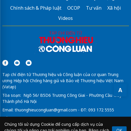
Chính sách & Pháp luật
OCOP
Tư vấn
Xã hội
Videos
Tạp chí điện tử Thương hiệu và Công luận của cơ quan Trung
ương Hiệp hội Chống hàng giả và Bảo vệ Thương hiệu Việt Nam
(Vatap)
A
Tòa soạn: Ngõ 56/ B5D6 Trương Công Giai - Phường Cầu Giấy -
Thành phố Hà Nội
Email:
thuonghieucongluan@gmail.com
- ĐT: 093 172 5555
Tổng Biên Tập: Vũ Đức Thuận
Chúng tôi sử dụng Cookie để cung cấp dịch vụ của
Giấy phép hoạt động báo chí điện tử số 64/GP-BTTTT do Bộ
chúng tôi và nâng cao trải nghiệm của bạn. Bằng cách
OK