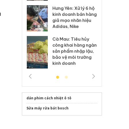
Hưng Yên: Xử lý 6 hộ
óa: Tìm bị
Th
u
kinh doanh bán hàng
g vụ án buôn
hạ
giả mạo nhãn hiệu
h sữa
bá
Adidas, Nike
 giả
Mo
Cà Mau: Tiêu hủy
g: Đối tượng
An
công khai hàng ngàn
 đường dây
ch
sản phẩm nhập lậu,
 giả tại Phú
bá
bảo vệ môi trường
 đầu thú
Qu
kinh doanh
dán phim cách nhiệt ô tô
Sửa máy rửa bát bosch