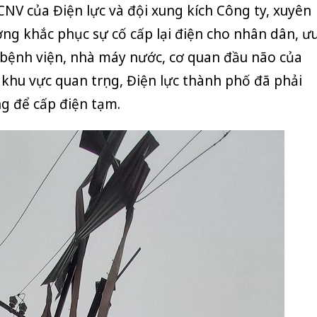
NV của Điện lực và đội xung kích Công ty, xuyên
Thanh H
g khắc phục sự cố cấp lại điện cho nhân dân, ư
hại tron
bán bìn
ở bệnh viện, nhà máy nước, cơ quan đầu não của
Moyuum
 khu vực quan trọng, Điện lực thành phố đã phải
An Gian
g để cấp điện tạm.
chủ mưu
bán hàng
Quốc ra