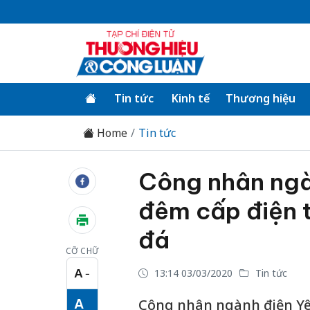
Tin tức
Kinh tế
Thương hiệu
Home
Tin tức
Công nhân ngà
đêm cấp điện t
đá
CỠ CHỮ
A
13:14 03/03/2020
Tin tức
−
Cỡ chữ nhỏ
A
Công nhân ngành điện Yên