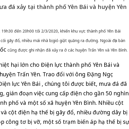
mưa đá xảy tại thành phố Yên Bái và huyện Yên
úc 19h30 đến 20h00 tối 2/3/2020, khiến khu vực thành phố Yên Bái
 cối gãy đổ, nhiều mái nhà bị gió giật quăng ra đường. Ngoài địa bàn
lốc
cũng được ghi nhận đã xảy ra ở các huyện Trấn Yên và Yên Bình.
hiệt hại lớn cho Điện lực thành phố Yên Bái và
huyện Trấn Yên. Trao đổi với ông Đặng Ngọc
iện lực Yên Bái , chúng tôi được biết, mưa đá đã
g, gián đoạn việc cung cấp điện cho gần 50 nghìn
nh phố và một số xã huyện Yên Bình. Nhiều cột
và cột điện hạ thế bị gãy đổ, nhiều đường dây bị
p công tơ bị vỡ, một số trạm biến áp hạ thế bị s