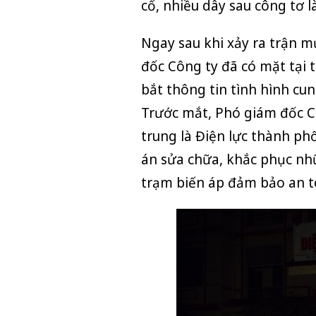
cố, nhiều dây sau công tơ l
Ngay sau khi xảy ra trận
m
đốc Công ty đã có mặt tại 
bắt thông tin tình hình cu
Trước mắt, Phó giám đốc Cô
trung là Điện lực thành phố
án sửa chữa, khắc phục nhữ
trạm biến áp đảm bảo an to