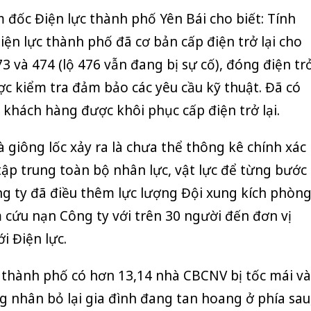
đốc Điện lực thành phố Yên Bái cho biết: Tính
ện lực thành phố đã cơ bản cấp điện trở lại cho
3 và 474 (lộ 476 vẫn đang bị sự cố), đóng điện tr
ược kiểm tra đảm bảo các yêu cầu kỹ thuật. Đã có
khách hàng được khôi phục cấp điện trở lại.
 giông lốc xảy ra là chưa thể thông kê chính xác
tập trung toàn bộ nhân lực, vật lực để từng bước
g ty đã điều thêm lực lượng Đội xung kích phòn
m cứu nạn Công ty với trên 30 người đến đơn vị
i Điện lực.
Công an
tìm bị h
 thành phố có hơn 13,14 nhà CBCNV bị tốc mái và
án sản 
 nhân bỏ lại gia đình đang tan hoang ở phía sau
bán yến