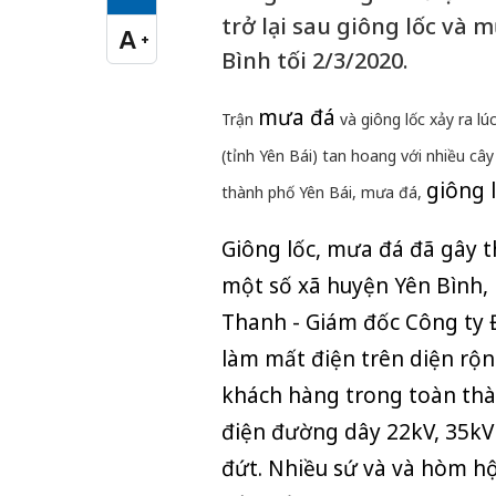
Cỡ chữ vừa
trở lại sau giông lốc và 
A
+
Cỡ chữ lớn
Bình tối 2/3/2020.
mưa đá
Trận
và giông lốc xảy ra l
(tỉnh Yên Bái) tan hoang với nhiều cây
giông 
thành phố Yên Bái, mưa đá,
Giông lốc, mưa đá đã gây t
một số xã huyện Yên Bình, 
Thanh - Giám đốc Công ty Đ
làm mất điện trên diện rộn
khách hàng trong toàn thà
điện đường dây 22kV, 35kV 
đứt. Nhiều sứ và và hòm hộ