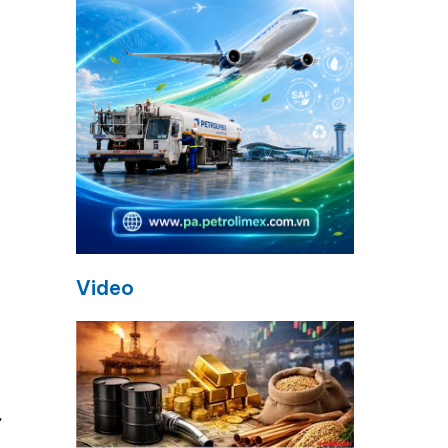
Video
ự