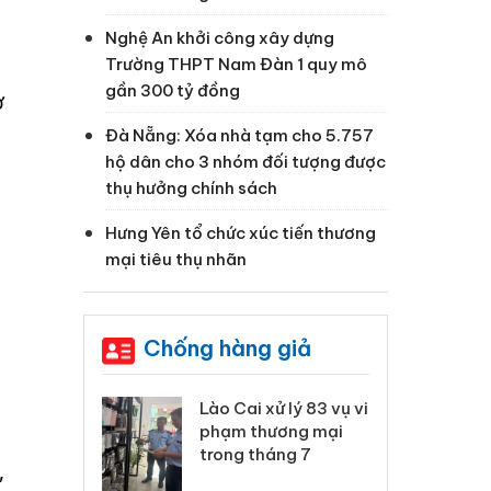
Nghệ An khởi công xây dựng
Trường THPT Nam Đàn 1 quy mô
gần 300 tỷ đồng
ở
Đà Nẵng: Xóa nhà tạm cho 5.757
hộ dân cho 3 nhóm đối tượng được
thụ hưởng chính sách
Hưng Yên tổ chức xúc tiến thương
mại tiêu thụ nhãn
g
Chống hàng giả
 Thanh Hóa
Lào Cai xử lý 83 vụ vi
Cô
ại trong vụ
phạm thương mại
tìm
xuất, buôn
trong tháng 7
án
,
 sào giả
bá