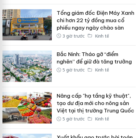
Tổng giám đốc Điện Máy Xanh
chi hơn 22 tỷ đồng mua cổ
phiếu ngay ngày chào sàn
3 giờ trước
Kinh tế
Bắc Ninh: Tháo gỡ “điểm
nghẽn” để giữ đà tăng trưởng
5 giờ trước
Kinh tế
Nâng cấp "hạ tầng kỹ thuật",
tạo dư địa mới cho nông sản
Việt tại thị trường Trung Quốc
5 giờ trước
Kinh tế
Xuất khẩu gạo trước bài toán