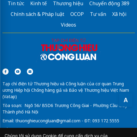
Tin tức
Kinh tế
Thương hiệu
Chuyển động 389
Chính sách & Pháp luật
OCOP
Tư vấn
Xã hội
Videos
Tạp chí điện tử Thương hiệu và Công luận của cơ quan Trung
ương Hiệp hội Chống hàng giả và Bảo vệ Thương hiệu Việt Nam
(Vatap)
A
Tòa soạn: Ngõ 56/ B5D6 Trương Công Giai - Phường Cầu Giấy -
Thành phố Hà Nội
Email:
thuonghieucongluan@gmail.com
- ĐT: 093 172 5555
Tổng Biên Tập: Vũ Đức Thuận
Chúng tôi sử dụng Cookie để cung cấp dịch vụ của