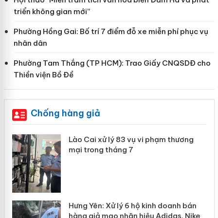
triển không gian mới”
Phường Hồng Gai: Bố trí 7 điểm đỗ xe miễn phí phục vụ
nhân dân
Phường Tam Thắng (TP HCM): Trao Giấy CNQSDĐ cho
Thiền viện Bồ Đề
Chống hàng giả
 án
Lào Cai xử lý 83 vụ vi phạm thương
mại trong tháng 7
n
y
Hưng Yên: Xử lý 6 hộ kinh doanh bán
hàng giả mạo nhãn hiệu Adidas, Nike