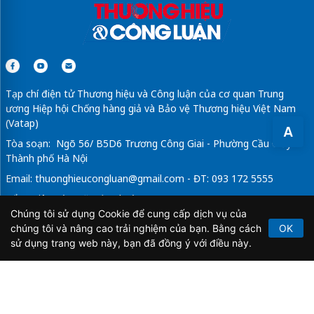
Tạp chí điện tử Thương hiệu và Công luận của cơ quan Trung
ương Hiệp hội Chống hàng giả và Bảo vệ Thương hiệu Việt Nam
(Vatap)
A
Tòa soạn: Ngõ 56/ B5D6 Trương Công Giai - Phường Cầu Giấy -
Thành phố Hà Nội
Email:
thuonghieucongluan@gmail.com
- ĐT: 093 172 5555
Tổng Biên Tập: Vũ Đức Thuận
Chúng tôi sử dụng Cookie để cung cấp dịch vụ của
Giấy phép hoạt động báo chí điện tử số 64/GP-BTTTT do Bộ
chúng tôi và nâng cao trải nghiệm của bạn. Bằng cách
OK
Thông tin và Truyền thông cấp ngày 21/2/2020.
sử dụng trang web này, bạn đã đồng ý với điều này.
Copyright © 2026
TẠP CHÍ THƯƠNG HIỆU & CÔNG