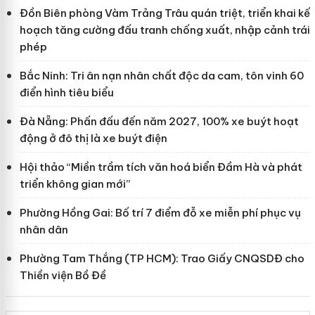
Đồn Biên phòng Vàm Trảng Trâu quán triệt, triển khai kế
hoạch tăng cường đấu tranh chống xuất, nhập cảnh trái
phép
Bắc Ninh: Tri ân nạn nhân chất độc da cam, tôn vinh 60
điển hình tiêu biểu
Đà Nẵng: Phấn đấu đến năm 2027, 100% xe buýt hoạt
động ở đô thị là xe buýt điện
Hội thảo “Miền trầm tích văn hoá biển Đầm Hà và phát
triển không gian mới”
Phường Hồng Gai: Bố trí 7 điểm đỗ xe miễn phí phục vụ
nhân dân
Phường Tam Thắng (TP HCM): Trao Giấy CNQSDĐ cho
Thiền viện Bồ Đề