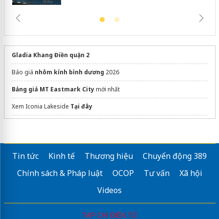
Gladia Khang Điền quận 2
Báo giá
nhôm kính bình dương
2026
Bảng giá MT Eastmark City
mới nhất
Xem Iconia Lakeside
Tại đây
dán phim cách nhiệt ô tô
đệm foam comfy
Tin tức
Kinh tế
Thương hiệu
Chuyển động 389
Sửa máy rửa bát bosch
Chính sách & Pháp luật
OCOP
Tư vấn
Xã hội
cửa trượt quay 4 cánh nhôm xingfa
Videos
Top
Mẫu nhà đẹp
ấn tượng
mẫu chữ ký đẹp