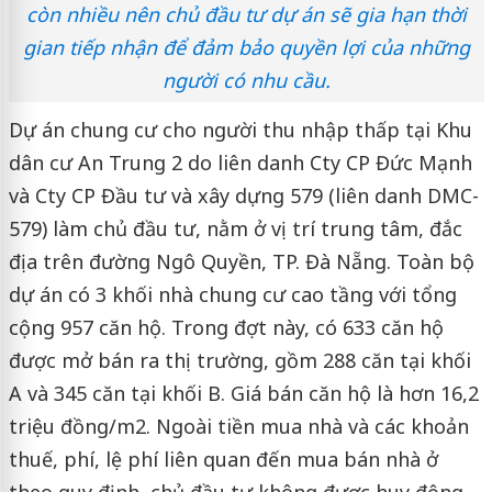
còn nhiều nên chủ đầu tư dự án sẽ gia hạn thời
gian tiếp nhận để đảm bảo quyền lợi của những
người có nhu cầu.
Dự án chung cư cho người thu nhập thấp tại Khu
dân cư An Trung 2 do liên danh Cty CP Đức Mạnh
và Cty CP Đầu tư và xây dựng 579 (liên danh DMC-
579) làm chủ đầu tư, nằm ở vị trí trung tâm, đắc
địa trên đường Ngô Quyền, TP. Đà Nẵng. Toàn bộ
dự án có 3 khối nhà chung cư cao tầng với tổng
cộng 957 căn hộ. Trong đợt này, có 633 căn hộ
được mở bán ra thị trường, gồm 288 căn tại khối
A và 345 căn tại khối B. Giá bán căn hộ là hơn 16,2
triệu đồng/m2. Ngoài tiền mua nhà và các khoản
thuế, phí, lệ phí liên quan đến mua bán nhà ở
theo quy định, chủ đầu tư không được huy động