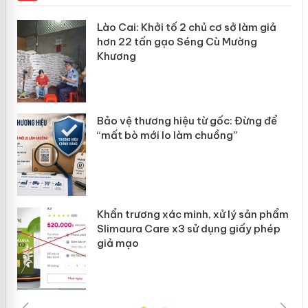
mại
Lào Cai: Khởi tố 2 chủ cơ sở làm giả
hơn 22 tấn gạo Séng Cù Mường
Khương
àng
ản
Bảo vệ thương hiệu từ gốc: Đừng để
“mất bò mới lo làm chuồng”
Khẩn trương xác minh, xử lý sản phẩm
Slimaura Care x3 sử dụng giấy phép
giả mạo