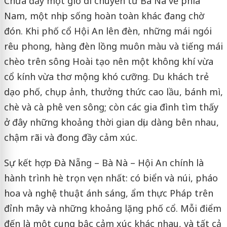
Chưa đầy một giờ di chuyển từ Bà Nà về phía
Nam, một nhịp sống hoàn toàn khác đang chờ
đón. Khi phố cổ Hội An lên đèn, những mái ngói
rêu phong, hàng đèn lồng muôn màu và tiếng mái
chèo trên sông Hoài tạo nên một không khí vừa
cổ kính vừa thơ mộng khó cưỡng. Du khách trẻ
dạo phố, chụp ảnh, thưởng thức cao lầu, bánh mì,
chè và cà phê ven sông; còn các gia đình tìm thấy
ở đây những khoảng thời gian dịu dàng bên nhau,
chậm rãi và đong đầy cảm xúc.
Sự kết hợp Đà Nẵng – Bà Nà – Hội An chính là
hành trình hè trọn vẹn nhất: có biển và núi, pháo
hoa và nghệ thuật ánh sáng, ẩm thực Pháp trên
đỉnh mây và những khoảng lặng phố cổ. Mỗi điểm
đến là một cung bậc cảm xúc khác nhau, và tất cả