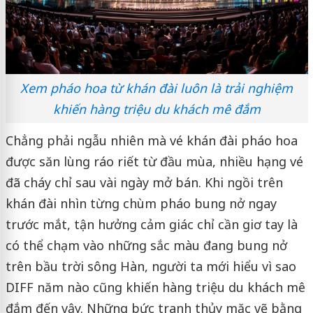
Xem pháo hoa từ khán đài luôn là trải nghiệm
khiến hàng triệu du khách mê đắm
Chẳng phải ngẫu nhiên mà vé khán đài pháo hoa
được săn lùng ráo riết từ đầu mùa, nhiều hạng vé
đã cháy chỉ sau vài ngày mở bán. Khi ngồi trên
khán đài nhìn từng chùm pháo bung nở ngay
trước mắt, tận hưởng cảm giác chỉ cần giơ tay là
có thể chạm vào những sắc màu đang bung nở
trên bầu trời sông Hàn, người ta mới hiểu vì sao
DIFF năm nào cũng khiến hàng triệu du khách mê
đắm đến vậy. Những bức tranh thủy mặc vẽ bằng