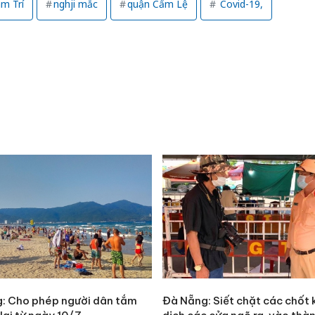
m Trí
nghji mắc
quận Cẩm Lệ
Covid-19,
: Cho phép người dân tắm
Đà Nẵng: Siết chặt các chốt 