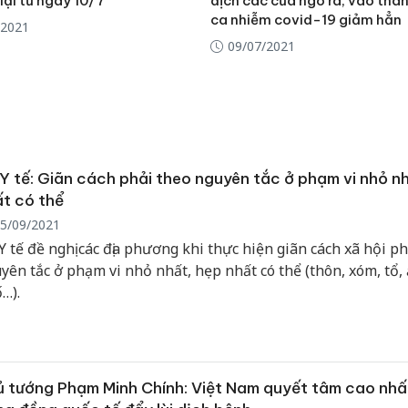
 lại từ ngày 10/7
dịch các cửa ngõ ra, vào thà
ca nhiễm covid-19 giảm hẳn
/2021
09/07/2021
Y tế: Giãn cách phải theo nguyên tắc ở phạm vi nhỏ n
t có thể
5/09/2021
Y tế đề nghị các địa phương khi thực hiện giãn cách xã hội ph
yên tắc ở phạm vi nhỏ nhất, hẹp nhất có thể (thôn, xóm, tổ,
…).
Lào Cai 
phạm th
trong t
 tướng Phạm Minh Chính: Việt Nam quyết tâm cao nhấ