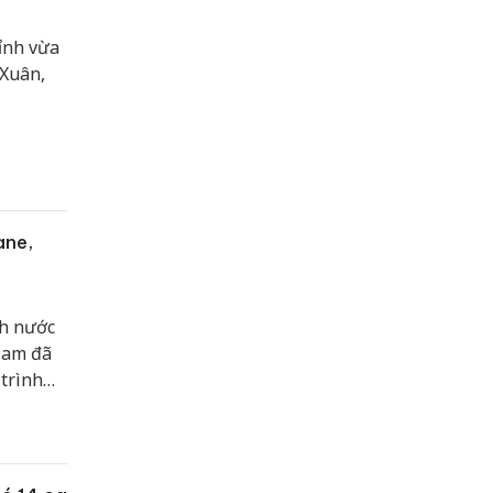
tỉnh vừa
 Xuân,
ane,
ch nước
Nam đã
trình
 thư,