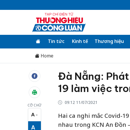
Tin tức
Kinh tế
Thương hiệu
Home
Đà Nẵng: Phát
19 làm việc t
09:12 11/07/2021
CỠ CHỮ
A
Hai ca nghi mắc Covid-19 
−
Cỡ chữ nhỏ
nhau trong KCN An Đồn – 
A