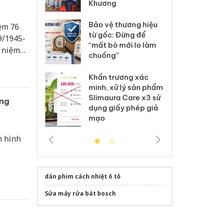
Khương
: Xử lý 6 hộ
Hư
anh bán hàng
ki
Bảo vệ thương hiệu
ệm 76
 nhãn hiệu
gi
từ gốc: Đừng để
9/1945-
Nike
Ad
“mất bò mới lo làm
ỷ niệm
chuồng”
 thiệu
 Tiêu hủy
Cà
ai hàng ngàn
cô
Khẩn trương xác
m nhập lậu,
sả
minh, xử lý sản phẩm
môi trường
bả
Slimaura Care x3 sử
ộng
anh
ki
dụng giấy phép giả
mạo
h hình
dán phim cách nhiệt ô tô
Sửa máy rửa bát bosch