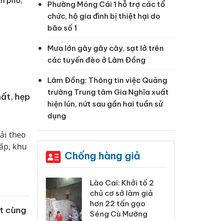
nh phố,
Phường Móng Cái 1 hỗ trợ các tổ
chức, hộ gia đình bị thiệt hại do
bão số 1
Mưa lớn gây gãy cây, sạt lở trên
các tuyến đèo ở Lâm Đồng
Lâm Đồng: Thông tin việc Quảng
trường Trung tâm Gia Nghĩa xuất
hất, hẹp
hiện lún, nứt sau gần hai tuần sử
dụng
ải theo
 ấp, khu
Chống hàng giả
xử lý 83 vụ vi
Lào Cai: Khởi tố 2
Lào
ương mại
chủ cơ sở làm giả
ph
háng 7
hơn 22 tấn gạo
tr
t cùng
Séng Cù Mường