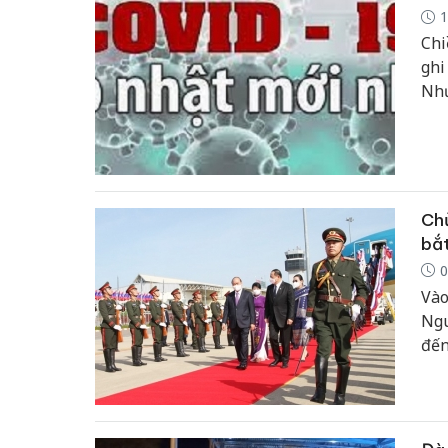
1
Chi
ghi
Như
Chủ
bắt
0
Vào
Ngu
đến
chu
Chủ