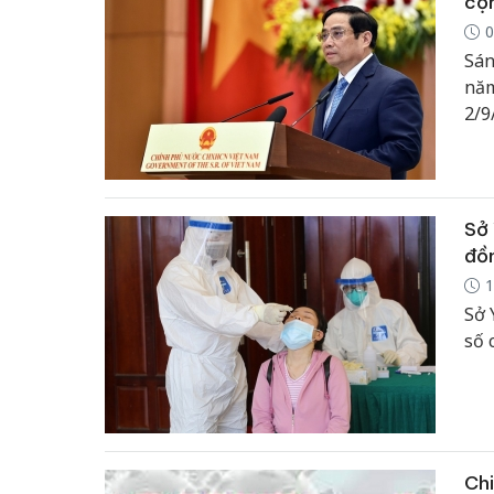
cộn
0
Sán
năm
2/9
tại
toà
Sở 
đồ
1
Sở 
số 
Chi