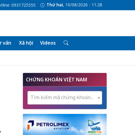
Thứ hai
, 10/08/2026 - 11:28
tline: 0931725555
 vấn
Xã hội
Videos
CHỨNG KHOÁN VIỆT NAM
Tìm kiếm mã chứng khoán...
,