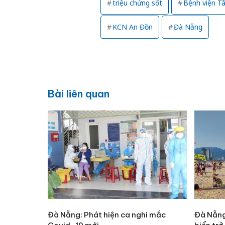
triệu chứng sốt
Bệnh viện Tâ
KCN An Đồn
Đà Nẵng
Bài liên quan
Đà Nẵng: Phát hiện ca nghi mắc
Đà Nẵng