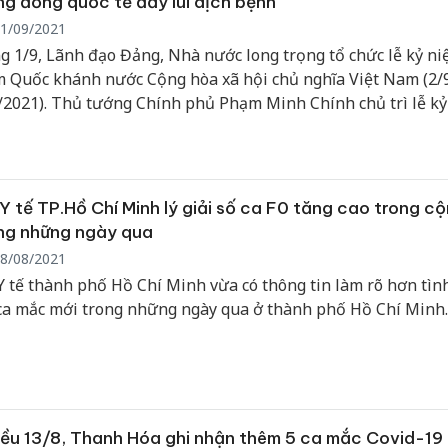
g đồng quốc tế đẩy lùi dịch bệnh
Hưng Yên
1/09/2021
kinh do
g 1/9, Lãnh đạo Đảng, Nhà nước long trọng tổ chức lễ kỷ ni
giả mạo
 Quốc khánh nước Cộng hòa xã hội chủ nghĩa Việt Nam (2/
Adidas, 
/2021). Thủ tướng Chính phủ Phạm Minh Chính chủ trì lễ k
 trụ sở Chính phủ. Thương hiệu và Công luận trân trọng giới
Cà Mau:
n văn phát biểu của Thủ tướng tại lễ kỷ niệm.
công kh
sản phẩ
bảo vệ 
Y tế TP.Hồ Chí Minh lý giải số ca F0 tăng cao trong c
kinh do
ng những ngày qua
8/08/2021
Y tế thành phố Hồ Chí Minh vừa có thông tin làm rõ hơn tìn
ca mắc mới trong những ngày qua ở thành phố Hồ Chí Minh.
ều 13/8, Thanh Hóa ghi nhận thêm 5 ca mắc Covid-19