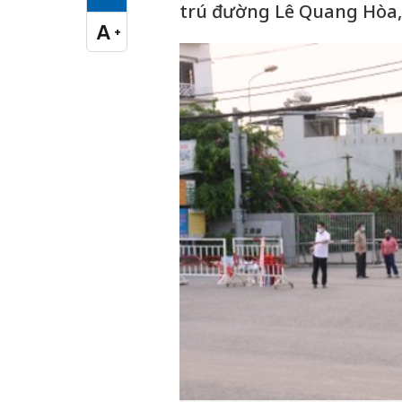
Cỡ chữ vừa
trú đường Lê Quang Hòa,
A
+
Cỡ chữ lớn