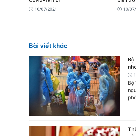
Covid-19 mới
biển trở
10/07/2021
10/07
Bài viết khác
Bộ 
nhấ
1
Bộ 
ngu
phố
Thủ