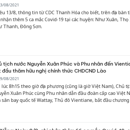
3/08/2021
ều 13/8, thông tin từ CDC Thanh Hóa cho biết, trên địa bàn 
 nhận thêm 5 ca mắc Covid-19 tại các huyện: Như Xuân, Thọ
 Thanh, Đông Sơn.
 tịch nước Nguyễn Xuân Phúc và Phu nhân đến Vienti
 đầu thăm hữu nghị chính thức CHDCND Lào
9/08/2021
 lúc 8h15 theo giờ địa phương (cũng là giờ Việt Nam), Chủ tị
yễn Xuân Phúc cùng Phu nhân dẫn đầu đoàn cấp cao Việt 
 sân bay quốc tế Wattay, Thủ đô Vientiane, bắt đầu chương 
yến thăm hữu nghị chính thức Lào, theo lời mời của Tổng Bí
 tịch nước Lào Thongloun Sisoulith.