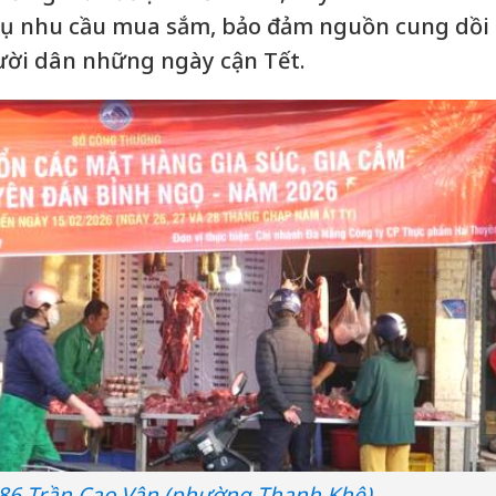
ụ nhu cầu mua sắm, bảo đảm nguồn cung dồi
gười dân những ngày cận Tết.
86 Trần Cao Vân (phường Thanh Khê).