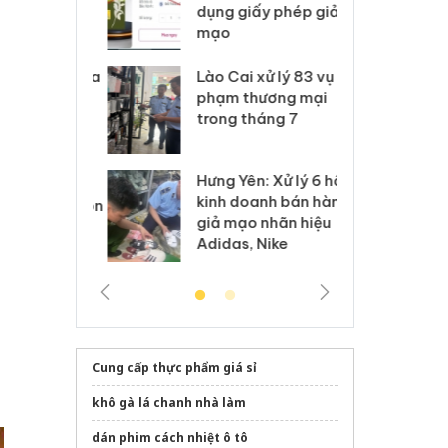
môi trường
dụng giấy phép giả
bả
anh
mạo
ki
 Thanh Hóa
Lào Cai xử lý 83 vụ vi
Cô
ại trong vụ
phạm thương mại
tìm
xuất, buôn
trong tháng 7
án
 sào giả
bá
Hưng Yên: Xử lý 6 hộ
óa: Tìm bị
Th
kinh doanh bán hàng
g vụ án buôn
hạ
giả mạo nhãn hiệu
h sữa
bá
Adidas, Nike
 giả
Mo
Cung cấp thực phẩm giá sỉ
khô gà lá chanh nhà làm
dán phim cách nhiệt ô tô