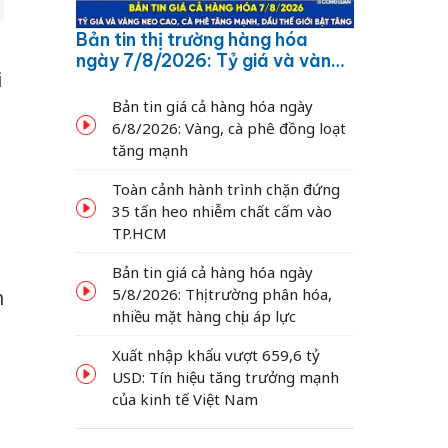
Bản tin thị trường hàng hóa
ngày 7/8/2026: Tỷ giá và vàng
i
neo cao, cà phê tăng mạnh,
dầu thế giới bật tăng
Bản tin giá cả hàng hóa ngày
6/8/2026: Vàng, cà phê đồng loạt
tăng mạnh
Toàn cảnh hành trình chặn đứng
35 tấn heo nhiễm chất cấm vào
TP.HCM
Bản tin giá cả hàng hóa ngày
5/8/2026: Thị trường phân hóa,
h
nhiều mặt hàng chịu áp lực
Xuất nhập khẩu vượt 659,6 tỷ
USD: Tín hiệu tăng trưởng mạnh
của kinh tế Việt Nam