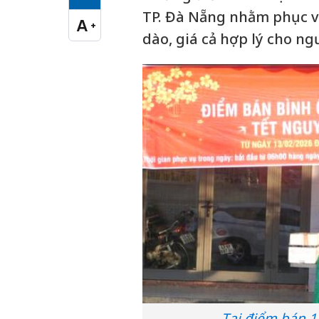
Cỡ chữ vừa
TP. Đà Nẵng nhằm phục v
A
+
Cỡ chữ lớn
dào, giá cả hợp lý cho n
Tại điểm bán 1