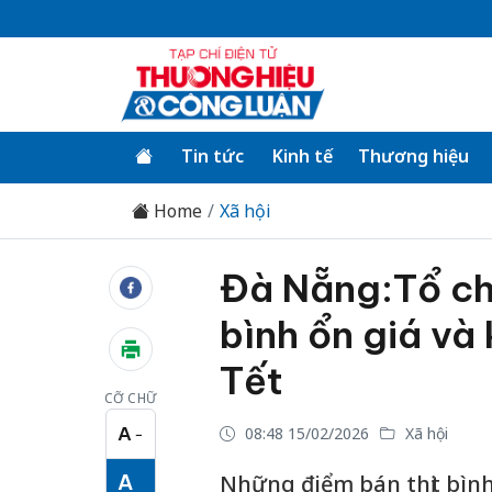
Tin tức
Kinh tế
Thương hiệu
Home
Xã hội
Đà Nẵng:Tổ ch
bình ổn giá và
Tết
CỠ CHỮ
A
08:48 15/02/2026
Xã hội
−
Cỡ chữ nhỏ
A
Những điểm bán thịt bình