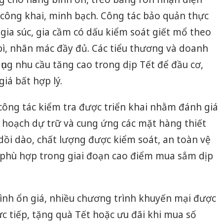
 công khai, minh bạch. Công tác bảo quản thực
gia súc, gia cầm có dấu kiểm soát giết mổ theo
bì, nhãn mác đầy đủ. Các tiểu thương và doanh
ụng nhu cầu tăng cao trong dịp Tết để đầu cơ,
iá bất hợp lý.
công tác kiểm tra được triển khai nhằm đánh giá
ế hoạch dự trữ và cung ứng các mặt hàng thiết
ồi dào, chất lượng được kiểm soát, an toàn vệ
 phù hợp trong giai đoạn cao điểm mua sắm dịp
Cà Mau:
ình ổn giá, nhiều chương trình khuyến mại được
công kh
ực tiếp, tặng quà Tết hoặc ưu đãi khi mua số
sản phẩ