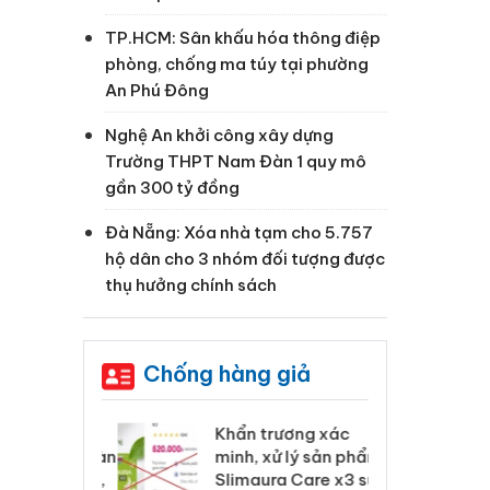
TP.HCM: Sân khấu hóa thông điệp
phòng, chống ma túy tại phường
An Phú Đông
Nghệ An khởi công xây dựng
Trường THPT Nam Đàn 1 quy mô
gần 300 tỷ đồng
Đà Nẵng: Xóa nhà tạm cho 5.757
hộ dân cho 3 nhóm đối tượng được
thụ hưởng chính sách
Chống hàng giả
 Tiêu hủy
Khẩn trương xác
Cà
ai hàng ngàn
minh, xử lý sản phẩm
cô
m nhập lậu,
Slimaura Care x3 sử
sả