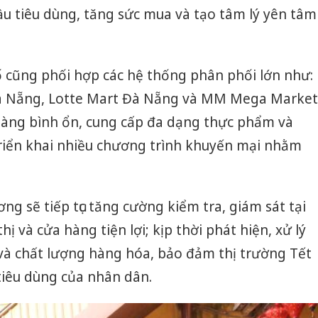
bảo vệ 
ầu tiêu dùng, tăng sức mua và tạo tâm lý yên tâm
kinh do
Công an
tìm bị h
cũng phối hợp các hệ thống phân phối lớn như:
án sản 
à Nẵng, Lotte Mart Đà Nẵng và MM Mega Market
bán yến
hàng bình ổn, cung cấp đa dạng thực phẩm và
Thanh H
riển khai nhiều chương trình khuyến mại nhằm
hại tron
bán bìn
Moyuum
ng sẽ tiếp tục tăng cường kiểm tra, giám sát tại
hị và cửa hàng tiện lợi; kịp thời phát hiện, xử lý
 và chất lượng hàng hóa, bảo đảm thị trường Tết
u tiêu dùng của nhân dân.