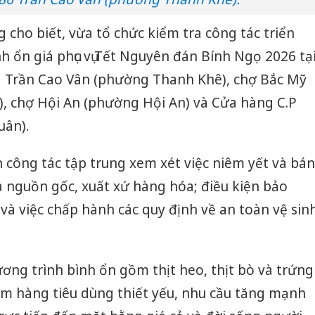
cho biết, vừa tổ chức kiểm tra công tác triển
h ổn giá phục vụ Tết Nguyên đán Bính Ngọ 2026 tạ
 Trần Cao Vân (phường Thanh Khê), chợ Bắc Mỹ
 chợ Hội An (phường Hội An) và Cửa hàng C.P
uân).
n công tác tập trung xem xét việc niêm yết và bán
a nguồn gốc, xuất xứ hàng hóa; điều kiện bảo
à việc chấp hành các quy định về an toàn vệ sin
ng trình bình ổn gồm thịt heo, thịt bò và trứng
óm hàng tiêu dùng thiết yếu, nhu cầu tăng mạnh