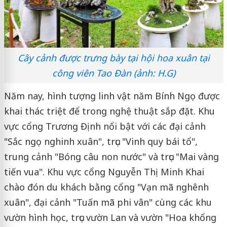
Cây cảnh được trưng bày tại hội hoa xuân tại
công viên Tao Đàn (ảnh: H.G)
Năm nay, hình tượng linh vật năm Bính Ngọ được
khai thác triệt để trong nghệ thuật sắp đặt. Khu
vực cổng Trương Định nổi bật với các đại cảnh
"Sắc ngọ nghinh xuân", trục "Vinh quy bái tổ",
trung cảnh "Bóng câu non nước" và trục "Mai vàng
tiến vua". Khu vực cổng Nguyễn Thị Minh Khai
chào đón du khách bằng cổng "Vạn mã nghênh
xuân", đại cảnh "Tuấn mã phi vân" cùng các khu
vườn hình học, trục vườn Lan và vườn "Hoa khổng