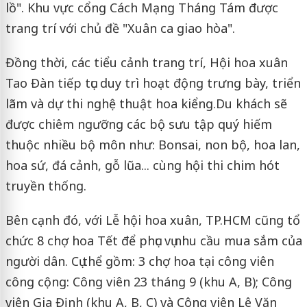
lồ". Khu vực cổng Cách Mạng Tháng Tám được
trang trí với chủ đề "Xuân ca giao hòa".
Đồ
ng thời,
các tiểu cảnh trang trí, Hội hoa xuân
Tao Đàn tiếp tục duy trì hoạt động trưng bày, triển
lãm và dự thi nghệ thuật hoa kiểng.
Du khách sẽ
được chiêm ngưỡng các bộ sưu tập quý hiếm
thuộc nhiều bộ môn như: Bonsai, non bộ, hoa lan,
hoa sứ, đá cảnh, gỗ lũa... cùng hội thi chim hót
truyền thống.
Bên cạnh đó,
với Lễ hội hoa xuân, TP.
HCM cũng tổ
chức 8 chợ hoa Tết để phục vụ nhu cầu mua sắm của
người dân. Cụ thể gồm: 3 chợ hoa tại công viên
công cộng: Công viên 23 tháng 9 (khu A, B); Công
viên Gia Định (khu A, B, C) và Công viên Lê Văn