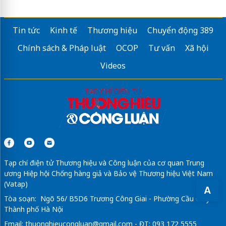
Sửa máy rửa bát bosch
Tin tức
Kinh tế
Thương hiệu
Chuyển động 389
Chính sách & Pháp luật
OCOP
Tư vấn
Xã hội
Videos
Tạp chí điện tử Thương hiệu và Công luận của cơ quan Trung
ương Hiệp hội Chống hàng giả và Bảo vệ Thương hiệu Việt Nam
(Vatap)
A
Tòa soạn: Ngõ 56/ B5D6 Trương Công Giai - Phường Cầu Giấy -
Thành phố Hà Nội
Email:
thuonghieucongluan@gmail.com
- ĐT: 093 172 5555