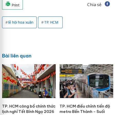
Chia sẻ
Print
lễ hội hoa xuân
TP. HCM
Bài liên quan
TP. HCM công bố chính thức
TP. HCM điều chỉnh tiến độ
lịch nghỉ Tết Bính Ngọ 2026
metro Bến Thành - Suối