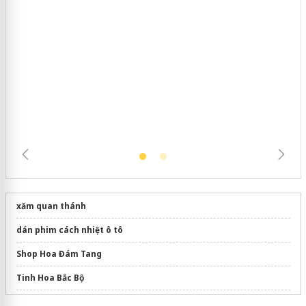
Hưng Yên: Xử lý 6 hộ kinh doanh bán
hàng giả mạo nhãn hiệu Adidas, Nike
xăm quan thánh
dán phim cách nhiệt ô tô
Shop Hoa Đám Tang
Tinh Hoa Bắc Bộ
Bạn Cần Tìm
Shop hoa tươi thủ đức
Gọi Ngay Nhé