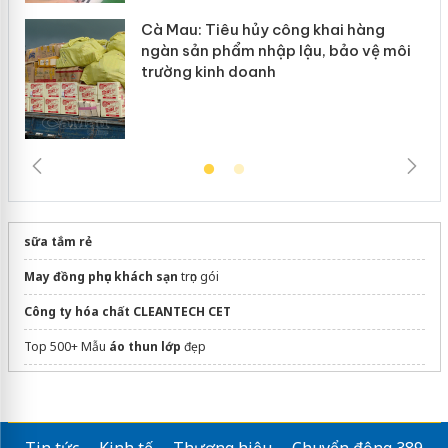
Cà Mau: Tiêu hủy công khai hàng
ngàn sản phẩm nhập lậu, bảo vệ môi
trường kinh doanh
sữa tắm rẻ
May đồng phục khách sạn
trọn gói
Công ty hóa chất CLEANTECH CET
Top 500+ Mẫu
áo thun lớp
đẹp
thuê văn phòng ảo giá rẻ
sửa máy giặt tại nhà
Tin tức
Kinh tế
Thương hiệu
Chuyển động 389