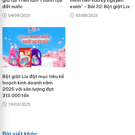
gia tại Triển lãm Thành tựu
mình tiến vào kỷ nguyên
đất nước
xanh” - Bài 32: Bột giặt Lix
04/09/2025
05/08/2025
Bột giặt Lix đặt mục tiêu kế
hoạch kinh doanh năm
2025 với sản lượng đạt
313.000 tấn
19/03/2025
Bài viết khác