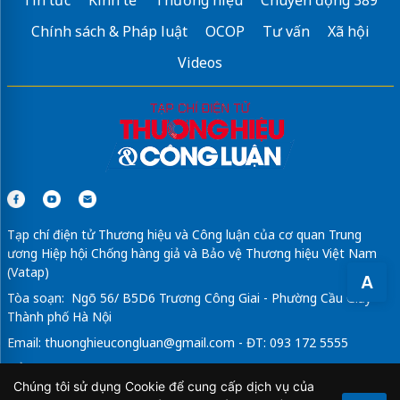
Dịch vụ vệ sinh
giặt rèm quận 10
Uy tín - Huy Hoàng
Chính sách & Pháp luật
OCOP
Tư vấn
Xã hội
Phế liệu 24h - Công ty thu mua phế liệu
Videos
dán phim cách nhiệt ô tô
Sửa máy rửa bát bosch
Tạp chí điện tử Thương hiệu và Công luận của cơ quan Trung
ương Hiệp hội Chống hàng giả và Bảo vệ Thương hiệu Việt Nam
(Vatap)
A
Tòa soạn: Ngõ 56/ B5D6 Trương Công Giai - Phường Cầu Giấy -
Thành phố Hà Nội
Email:
thuonghieucongluan@gmail.com
- ĐT: 093 172 5555
Tổng Biên Tập: Vũ Đức Thuận
Chúng tôi sử dụng Cookie để cung cấp dịch vụ của
Giấy phép hoạt động báo chí điện tử số 64/GP-BTTTT do Bộ