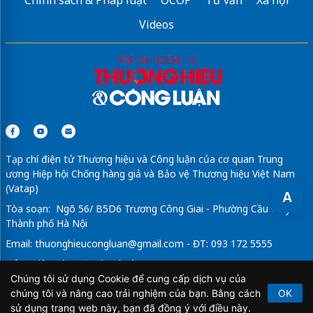
Chính sách & Pháp luật
OCOP
Tư vấn
Xã hội
Videos
Tạp chí điện tử Thương hiệu và Công luận của cơ quan Trung
ương Hiệp hội Chống hàng giả và Bảo vệ Thương hiệu Việt Nam
(Vatap)
A
Tòa soạn: Ngõ 56/ B5D6 Trương Công Giai - Phường Cầu Giấy -
Thành phố Hà Nội
Email:
thuonghieucongluan@gmail.com
- ĐT: 093 172 5555
Tổng Biên Tập: Vũ Đức Thuận
Chúng tôi sử dụng Cookie để cung cấp dịch vụ của
Giấy phép hoạt động báo chí điện tử số 64/GP-BTTTT do Bộ
chúng tôi và nâng cao trải nghiệm của bạn. Bằng cách
OK
Thông tin và Truyền thông cấp ngày 21/2/2020.
sử dụng trang web này, bạn đã đồng ý với điều này.