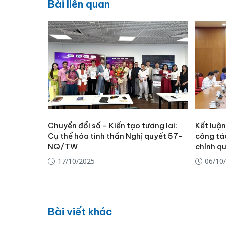
Bài liên quan
Chuyển đổi số - Kiến tạo tương lai:
Kết luận
Cụ thể hóa tinh thần Nghị quyết 57-
công tá
NQ/TW
chính q
17/10/2025
06/10
Bài viết khác