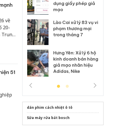
môi trường
dụng giấy phép giả
bả
 mạnh
anh
mạo
ki
26 về
 Thanh Hóa
Lào Cai xử lý 83 vụ vi
Cô
ố 20-
ại trong vụ
phạm thương mại
tìm
h Trung
xuất, buôn
trong tháng 7
án
 sào giả
bá
ành
Hưng Yên: Xử lý 6 hộ
óa: Tìm bị
Th
kinh doanh bán hàng
g vụ án buôn
hạ
giả mạo nhãn hiệu
h sữa
bá
Adidas, Nike
hiện 51
 giả
Mo
nghiệp
dán phim cách nhiệt ô tô
Sửa máy rửa bát bosch