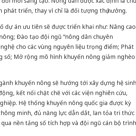
 đổi mới sáng tạo. Nông dân được xác định là ch
 phát triển, thay vì chỉ là đối tượng thụ hưởng.
ố dự án ưu tiên sẽ được triển khai như: Nâng cao
nông; Đào tạo đội ngũ “nông dân chuyên
 nghệ cho các vùng nguyên liệu trọng điểm; Phát
ng số; Mở rộng mô hình khuyến nông giảm nghèo
gành khuyến nông sẽ hướng tới xây dựng hệ sin
ộng, kết nối chặt chẽ với các viện nghiên cứu,
ghiệp. Hệ thống khuyến nông quốc gia được kỳ
hông minh, đủ năng lực dẫn dắt, lan tỏa tri thức
 qua nền tảng số tích hợp và đội ngũ cán bộ trìn