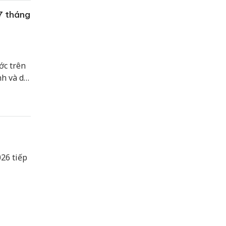
7 tháng
ớc trên
nh và dự
026 tiếp