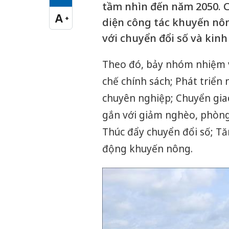
Cỡ chữ vừa
tầm nhìn đến năm 2050. C
A
+
diện công tác khuyến nôn
Cỡ chữ lớn
với chuyển đổi số và kinh
Theo đó, bảy nhóm nhiệm v
chế chính sách; Phát triể
chuyên nghiệp; Chuyển gia
gắn với giảm nghèo, phòng 
Thúc đẩy chuyển đổi số; Tă
động khuyến nông.