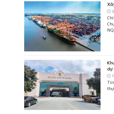
Xây
2
Chí
Chư
NQ/
ươn
quố
Khu
dự 
1
Tín
thự