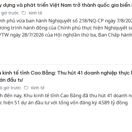
bảo vệ 
 dựng và phát triển Việt Nam trở thành quốc gia biển
kinh do
 giờ trước
Kinh tế
nh phủ vừa ban hành Nghị quyết số 218/NQ-CP ngày 7/8/20
Công an
ơng trình hành động của Chính phủ thực hiện Nghị quyết s
tìm bị h
TW ngày 28/7/2026 của Hội nghị lần thứ ba, Ban Chấp hàn
án sản 
bán yến
g Đảng khóa XIV về xây dựng và phát triển Việt Nam trở th
c gia biển mạnh (Chương trình).
Thanh H
hại tron
bán bìn
 kinh tế tỉnh Cao Bằng: Thu hút 41 doanh nghiệp thực 
Moyuum
án đầu tư
0 giờ trước
Kinh tế
h đến nay, Khu kinh tế tỉnh Cao Bằng đã thu hút 41 doanh 
c hiện 51 dự án đầu tư với tổng vốn đăng ký 4.589 tỷ đồng.