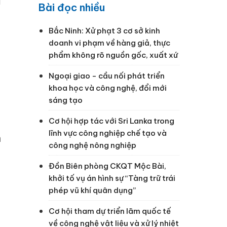
ủ
Bài đọc nhiều
Bắc Ninh: Xử phạt 3 cơ sở kinh
doanh vi phạm về hàng giả, thực
phẩm không rõ nguồn gốc, xuất xứ
Ngoại giao - cầu nối phát triển
khoa học và công nghệ, đổi mới
sáng tạo
Cơ hội hợp tác với Sri Lanka trong
lĩnh vực công nghiệp chế tạo và
h
công nghệ nông nghiệp
Đồn Biên phòng CKQT Mộc Bài,
khởi tố vụ án hình sự “Tàng trữ trái
phép vũ khí quân dụng”
h
Cơ hội tham dự triển lãm quốc tế
về công nghệ vật liệu và xử lý nhiệt