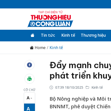
Tin tức
Kinh tế
Thương hiệu
Home
Kinh tế
Đẩy mạnh chuyể
phát triển kh
07:39 18/10/2025
Kinh tế
CỠ CHỮ
A
Bộ Nông nghiệp và Môi t
−
Cỡ chữ nhỏ
BNNMT, phê duyệt Chiến 
A