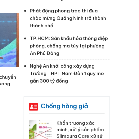
Phát động phong trào thi đua
chào mừng Quảng Ninh trở thành
thành phố
TP.HCM: Sân khấu hóa thông điệp
phòng, chống ma túy tại phường
An Phú Đông
Nghệ An khởi công xây dựng
Trường THPT Nam Đàn 1 quy mô
 chuyển
gần 300 tỷ đồng
 sang
Chống hàng giả
 Tiêu hủy
Khẩn trương xác
Cà
ai hàng ngàn
minh, xử lý sản phẩm
cô
m nhập lậu,
Slimaura Care x3 sử
sả