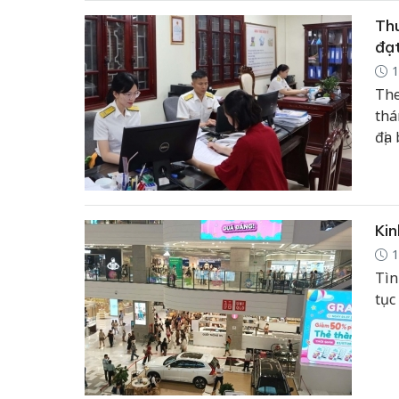
Thu
đạt
1
The
thá
địa
toá
Kin
1
Tìn
tục