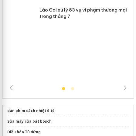
Khẩn trương xác minh, xử lý sản phẩm
 án
Slimaura Care x3 sử dụng giấy phép
giả mạo
Lào Cai xử lý 83 vụ vi phạm thương
mại trong tháng 7
dán phim cách nhiệt ô tô
Sửa máy rửa bát bosch
Điều hòa Tủ đứng