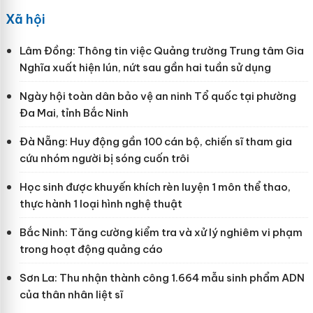
Xã hội
Lâm Đồng: Thông tin việc Quảng trường Trung tâm Gia
Nghĩa xuất hiện lún, nứt sau gần hai tuần sử dụng
Ngày hội toàn dân bảo vệ an ninh Tổ quốc tại phường
Đa Mai, tỉnh Bắc Ninh
Đà Nẵng: Huy động gần 100 cán bộ, chiến sĩ tham gia
cứu nhóm người bị sóng cuốn trôi
Học sinh được khuyến khích rèn luyện 1 môn thể thao,
thực hành 1 loại hình nghệ thuật
Bắc Ninh: Tăng cường kiểm tra và xử lý nghiêm vi phạm
trong hoạt động quảng cáo
Sơn La: Thu nhận thành công 1.664 mẫu sinh phẩm ADN
của thân nhân liệt sĩ