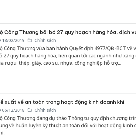
Công an
tìm bị hạ
án sản x
bán yến 
ộ Công Thương bãi bỏ 27 quy hoạch hàng hóa, dịch v
18/02/2019
Chính sách
Thanh Hó
ộ Công Thương vừa ban hành Quyết định 4977/QĐ-BCT về vi
hại tron
ỏ 27 quy hoạch hàng hóa, liên quan tới các ngành như xăng 
buôn bán
Moyuum 
ia rượu, thép, giấy, cao su, nhựa, công nghiệp hỗ trợ...
An Giang
chủ mưu
bán hàng
Phú Quố
thú
ề xuất về an toàn trong hoạt động kinh doanh khí
06/12/2018
Chính sách
ộ Công Thương đang dự thảo Thông tư quy định chương trìn
ung về huấn luyện kỹ thuật an toàn đối với hoạt động kinh
hí.