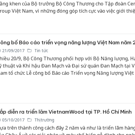
ằng khen của Bộ trưởng Bộ Công Thương cho Tập đoàn Cen
roup Việt Nam, vì những đóng góp tích cực vào việc giới thi
iệt Nam ra thị trường nước ngoài và thúc đẩy xuất khẩu hàn
am trong hệ thống Central Group.
ông bố Báo cáo triển vọng năng lượng Việt Nam năm 
21/09/2017
Tin tức
hiều 20/9, Bộ Công Thương phối hợp với Bộ Năng lượng, H
ỹ thuật và Khí hậu Đan Mạch và Đại sứ quán Đan Mạch tại V
am tổ chức Lễ công bố Báo cáo Triển vọng Năng lượng Việ
017 dưới sự chủ trì của Thứ trưởng Bộ Công Thương Việt 
oàng Quốc Vượng và Quốc vụ khanh - Thứ trưởng Bộ Năng 
ạ tầng kỹ thuật và Môi trường Đan Mạch Thomas Egebo.
ắp diễn ra triển lãm VietnamWood tại TP. Hồ Chí Minh
05/10/2017
Thị trường
ựa trên thành công cách đây 2 năm và như là triển lãm hàn