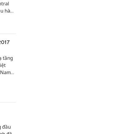
tral
ệu hàng
g Việt
2017
ạ tầng
iệt
t Nam
Nam
lượng,
g đầu