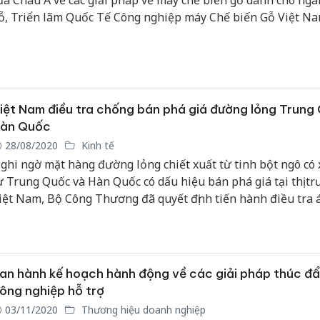
ủa Châu Á về các giải pháp về máy chế biến gỗ dành cho ng
ỗ, Triển lãm Quốc Tế Công nghiệp máy Chế biến Gỗ Việt N
VietnamWood) 2 năm một lần sẽ tổ chức trở lại với quy mô l
ừ ngày 18 đến 21/10 tại Tp HCM.
iệt Nam điều tra chống bán phá giá đường lỏng Trung
àn Quốc
28/08/2020
Kinh tế
ghi ngờ mặt hàng đường lỏng chiết xuất từ tinh bột ngô có 
ừ Trung Quốc và Hàn Quốc có dấu hiệu bán phá giá tại thị t
iệt Nam, Bộ Công Thương đã quyết định tiến hành điều tra 
ụng biện pháp chống bán phá giá, bảo hộ cho các doanh ng
rong nước.
an hành kế hoạch hành động về các giải pháp thúc đ
ông nghiệp hỗ trợ
03/11/2020
Thương hiệu doanh nghiệp