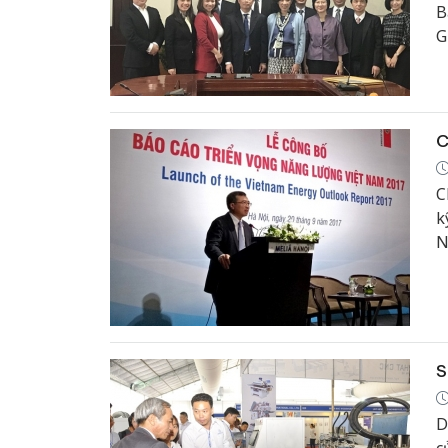
B
G
V
N
C
C
k
N
2
H
H
S
D