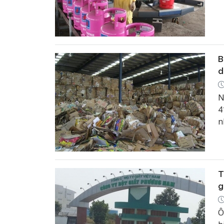
B
d
N
4
n
T
g
Ô