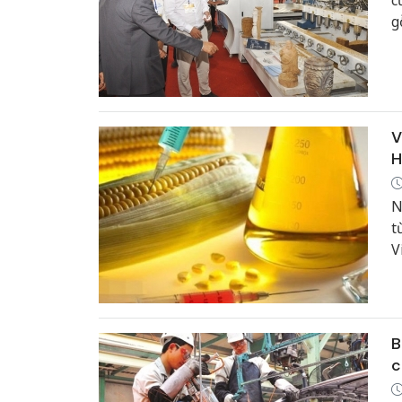
c
g
(
t
V
H
N
t
V
d
t
B
c