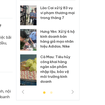
 Thanh Hóa
Lào Cai xử lý 83 vụ
Công
i trong vụ
vi phạm thương mại
tìm b
uất, buôn
trong tháng 7
án sả
sào giả
bán y
ụ
Hưng Yên: Xử lý 6 hộ
a: Tìm bị
Than
kinh doanh bán
ệc bãi
g vụ án
hại t
hàng giả mạo nhãn
dầu,
 bình sữa
buôn
hiệu Adidas, Nike
giả
Moyu
Cà Mau: Tiêu hủy
: Đối tượng
An Gi
công khai hàng
 đường dây
chủ 
ngàn sản phẩm
 giả tại
bán h
nhập lậu, bảo vệ
c ra đầu
Phú 
môi trường kinh
thú
doanh
h, nội
 doanh