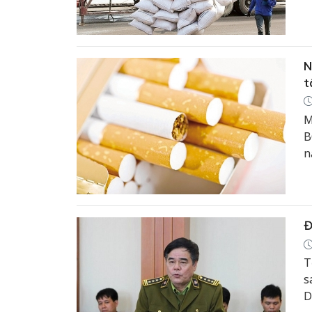
N
t
M
B
n
Đ
T
s
D