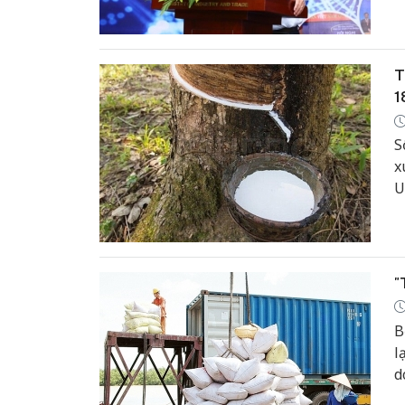
tế
T
1
S
x
U
"
B
l
d
đ