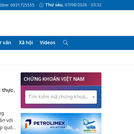
Thứ sáu
, 07/08/2026 - 03:32
tline: 0931725555
 vấn
Xã hội
Videos
CHỨNG KHOÁN VIỆT NAM
t thực,
Tìm kiếm mã chứng khoán...
ng
ắn với
ập quốc