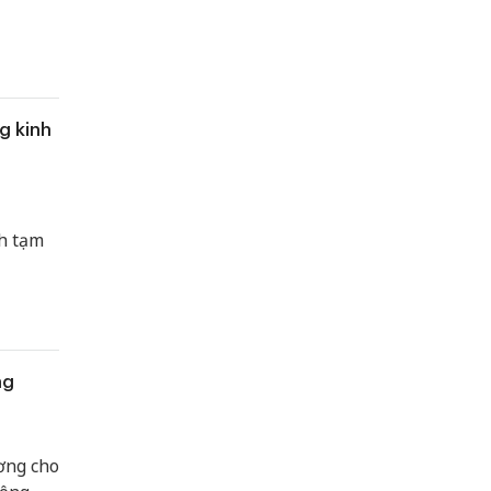
g kinh
h tạm
ng
ơng cho