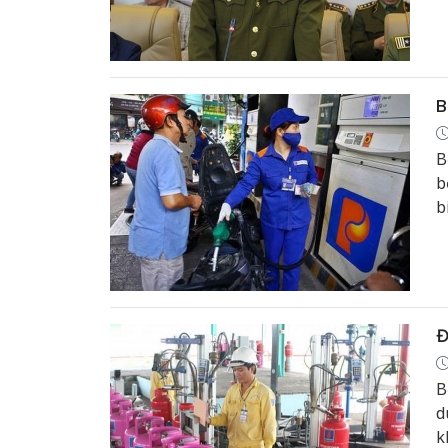
B
B
b
b
Đ
B
d
k