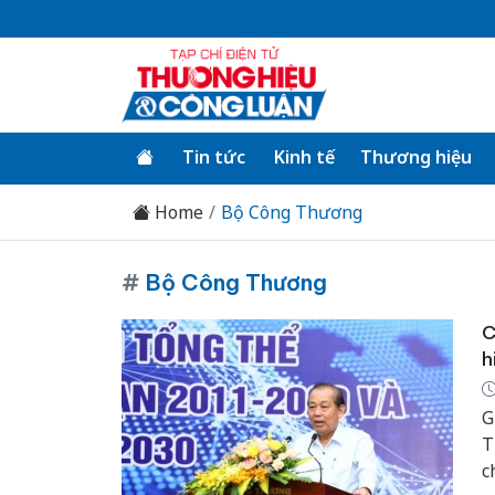
Tin tức
Kinh tế
Thương hiệu
Home
Bộ Công Thương
#
Bộ Công Thương
C
h
G
T
c