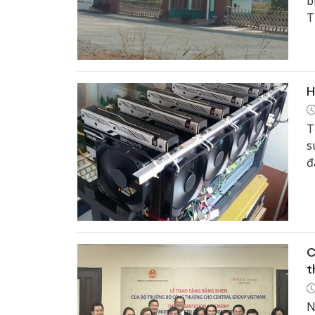
b
T
v
H
T
s
đ
C
t
N