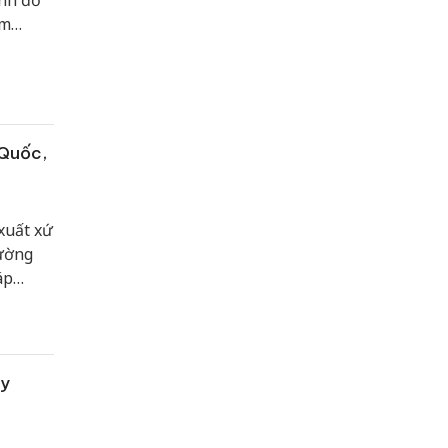
ành đồ
am
ớn hơn
 Quốc,
xuất xứ
rường
áp
hiệp
ẩy