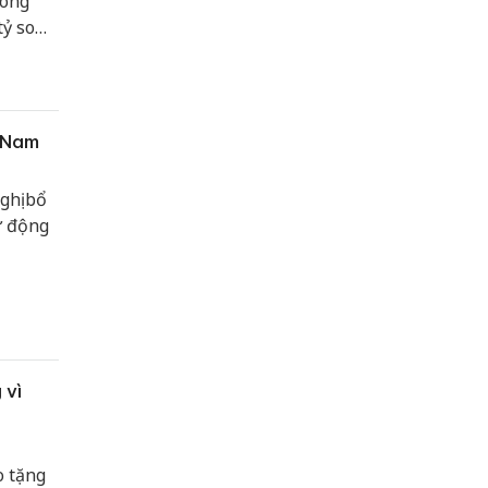
Công
tỷ so
t Nam
ghị bổ
ự động
 vì
o tặng