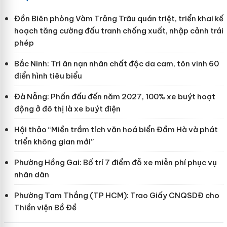
Đồn Biên phòng Vàm Trảng Trâu quán triệt, triển khai kế
hoạch tăng cường đấu tranh chống xuất, nhập cảnh trái
phép
Bắc Ninh: Tri ân nạn nhân chất độc da cam, tôn vinh 60
điển hình tiêu biểu
Đà Nẵng: Phấn đấu đến năm 2027, 100% xe buýt hoạt
động ở đô thị là xe buýt điện
Hội thảo “Miền trầm tích văn hoá biển Đầm Hà và phát
triển không gian mới”
Phường Hồng Gai: Bố trí 7 điểm đỗ xe miễn phí phục vụ
nhân dân
Phường Tam Thắng (TP HCM): Trao Giấy CNQSDĐ cho
Thiền viện Bồ Đề