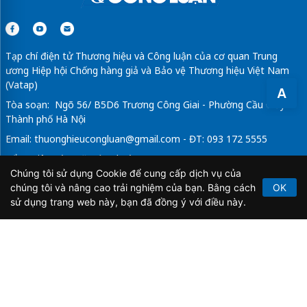
Tạp chí điện tử Thương hiệu và Công luận của cơ quan Trung
ương Hiệp hội Chống hàng giả và Bảo vệ Thương hiệu Việt Nam
(Vatap)
A
Tòa soạn: Ngõ 56/ B5D6 Trương Công Giai - Phường Cầu Giấy -
Thành phố Hà Nội
Email:
thuonghieucongluan@gmail.com
- ĐT: 093 172 5555
Tổng Biên Tập: Vũ Đức Thuận
Chúng tôi sử dụng Cookie để cung cấp dịch vụ của
Giấy phép hoạt động báo chí điện tử số 64/GP-BTTTT do Bộ
chúng tôi và nâng cao trải nghiệm của bạn. Bằng cách
OK
Thông tin và Truyền thông cấp ngày 21/2/2020.
sử dụng trang web này, bạn đã đồng ý với điều này.
Copyright © 2026
TẠP CHÍ THƯƠNG HIỆU & CÔNG
LUẬN
. All Rights Reserved.
Bản quyền thuộc Tạp chí Thương hiệu và Công luận. Cấm