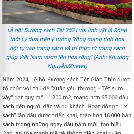
Lễ hội Đường sách Tết 2024 với linh vật là Rồng
thời Lý dựa trên ý tưởng “rồng mang tinh hoa
hội tụ vào trang sách và tri thức từ trang sách
giúp Việt Nam vươn lên hóa rồng” (Ảnh: Khương
Nguyễn/Znews)
Năm 2024, Lễ hội Đường sách Tết Giáp Thìn được
tổ chức với chủ đề “Xuân yêu thương - Tết sum
vầy” đạt quy mô 11.200 m2, mang hơn 65.000 đầu
sách đến người dân và du khách. Hoạt động “Lì xì
sách” lần đầu được triển khai, trao hơn 16.000 bản
sách trong những ngày đầu năm mới, tạo hiệu
ứng lan tỏa mạnh mẽ về thông điệp khai xuân