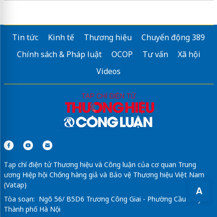
tải hình nền đẹp
https://www.bavariahaus.net/
hình nền điện thoại 4k
http://stingworld.vn/
Tin tức
Kinh tế
Thương hiệu
Chuyển động 389
ảnh thanh gươm diệt quỷ
http://uniquewedding.com.vn/
Chính sách & Pháp luật
OCOP
Tư vấn
Xã hội
ảnh ngón giữa
http://www.c2life.com.vn/
Videos
hình nền powerpoint tết
http://ngaphukhang.vn/
Sửa máy rửa bát bosch
Tạp chí điện tử Thương hiệu và Công luận của cơ quan Trung
ương Hiệp hội Chống hàng giả và Bảo vệ Thương hiệu Việt Nam
(Vatap)
A
Tòa soạn: Ngõ 56/ B5D6 Trương Công Giai - Phường Cầu Giấy -
Thành phố Hà Nội