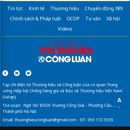
Tin tức
Kinh tế
Thương hiệu
Chuyển động 389
Chính sách & Pháp luật
OCOP
Tư vấn
Xã hội
Videos
Tạp chí điện tử Thương hiệu và Công luận của cơ quan Trung
ương Hiệp hội Chống hàng giả và Bảo vệ Thương hiệu Việt Nam
(Vatap)
A
Tòa soạn: Ngõ 56/ B5D6 Trương Công Giai - Phường Cầu Giấy -
Thành phố Hà Nội
Email:
thuonghieucongluan@gmail.com
- ĐT: 093 172 5555
Tổng Biên Tập: Vũ Đức Thuận