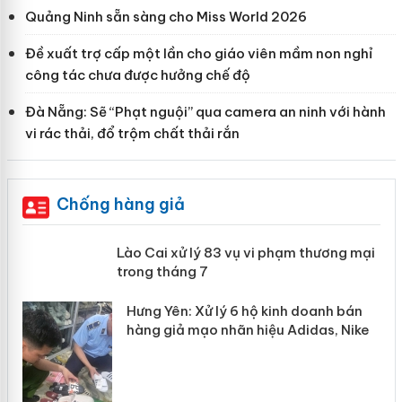
Quảng Ninh sẵn sàng cho Miss World 2026
Đề xuất trợ cấp một lần cho giáo viên mầm non nghỉ
công tác chưa được hưởng chế độ
Đà Nẵng: Sẽ “Phạt nguội” qua camera an ninh với hành
vi rác thải, đổ trộm chất thải rắn
Chống hàng giả
 án
Lào Cai xử lý 83 vụ vi phạm thương
mại trong tháng 7
n
y
Hưng Yên: Xử lý 6 hộ kinh doanh bán
hàng giả mạo nhãn hiệu Adidas, Nike