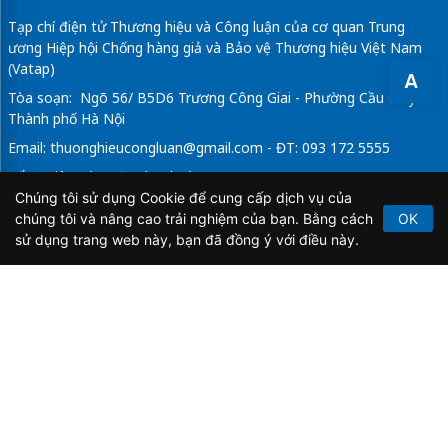
Tạp chí điện tử Thương hiệu và Công luận của cơ quan Trung
ương Hiệp hội Chống hàng giả và Bảo vệ Thương hiệu Việt Nam
(Vatap)
A
Tòa soạn: Ngõ 56/ B5D6 Trương Công Giai - Phường Cầu Giấy -
Thành phố Hà Nội
Email:
thuonghieucongluan@gmail.com
- ĐT: 093 172 5555
Tổng Biên Tập: Vũ Đức Thuận
Chúng tôi sử dụng Cookie để cung cấp dịch vụ của
Giấy phép hoạt động báo chí điện tử số 64/GP-BTTTT do Bộ
chúng tôi và nâng cao trải nghiệm của bạn. Bằng cách
OK
Thông tin và Truyền thông cấp ngày 21/2/2020.
sử dụng trang web này, bạn đã đồng ý với điều này.
Copyright © 2026
TẠP CHÍ THƯƠNG HIỆU & CÔNG
LUẬN
. All Rights Reserved.
Bản quyền thuộc Tạp chí Thương hiệu và Công luận. Cấm
sao chép dưới mọi hình thức nếu không có sự chấp thuận
bằng văn bản.