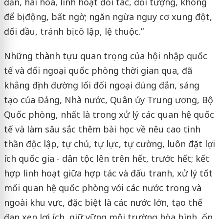
đắn, hài hòa, linh hoạt đối tác, đối tượng, không
để bị động, bất ngờ; ngăn ngừa nguy cơ xung đột,
đối đầu, tránh bị cô lập, lệ thuộc.”
Những thành tựu quan trọng của hội nhập quốc
tế và đối ngoại quốc phòng thời gian qua, đã
khẳng định đường lối đối ngoại đúng đắn, sáng
tạo của Đảng, Nhà nước, Quân ủy Trung ương, Bộ
Quốc phòng, nhất là trong xử lý các quan hệ quốc
tế và làm sâu sắc thêm bài học về nêu cao tinh
thần độc lập, tự chủ, tự lực, tự cường, luôn đặt lợi
ích quốc gia - dân tộc lên trên hết, trước hết; kết
hợp linh hoạt giữa hợp tác và đấu tranh, xử lý tốt
mối quan hệ quốc phòng với các nước trong và
ngoài khu vực, đặc biệt là các nước lớn, tạo thế
đan xen lợi ích, giữ vững môi trường hòa bình, ổn