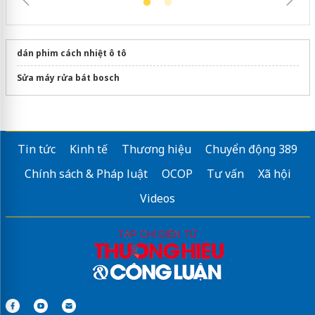
dán phim cách nhiệt ô tô
Sửa máy rửa bát bosch
Tin tức
Kinh tế
Thương hiệu
Chuyển động 389
Chính sách & Pháp luật
OCOP
Tư vấn
Xã hội
Videos