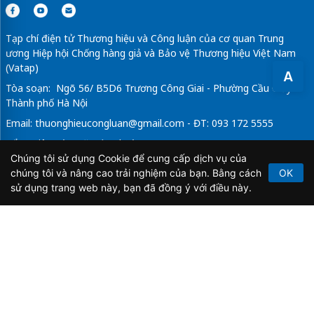
Tạp chí điện tử Thương hiệu và Công luận của cơ quan Trung
ương Hiệp hội Chống hàng giả và Bảo vệ Thương hiệu Việt Nam
(Vatap)
A
Tòa soạn: Ngõ 56/ B5D6 Trương Công Giai - Phường Cầu Giấy -
Thành phố Hà Nội
Email:
thuonghieucongluan@gmail.com
- ĐT: 093 172 5555
Tổng Biên Tập: Vũ Đức Thuận
Chúng tôi sử dụng Cookie để cung cấp dịch vụ của
Giấy phép hoạt động báo chí điện tử số 64/GP-BTTTT do Bộ
chúng tôi và nâng cao trải nghiệm của bạn. Bằng cách
OK
Thông tin và Truyền thông cấp ngày 21/2/2020.
sử dụng trang web này, bạn đã đồng ý với điều này.
Copyright © 2026
TẠP CHÍ THƯƠNG HIỆU & CÔNG
LUẬN
. All Rights Reserved.
Bản quyền thuộc Tạp chí Thương hiệu và Công luận. Cấm
sao chép dưới mọi hình thức nếu không có sự chấp thuận