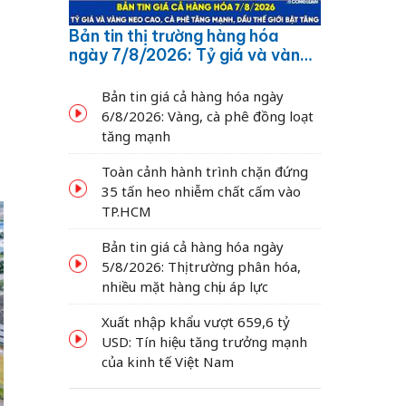
Bản tin thị trường hàng hóa
ngày 7/8/2026: Tỷ giá và vàng
neo cao, cà phê tăng mạnh,
dầu thế giới bật tăng
Bản tin giá cả hàng hóa ngày
6/8/2026: Vàng, cà phê đồng loạt
tăng mạnh
Toàn cảnh hành trình chặn đứng
35 tấn heo nhiễm chất cấm vào
TP.HCM
Bản tin giá cả hàng hóa ngày
5/8/2026: Thị trường phân hóa,
nhiều mặt hàng chịu áp lực
Xuất nhập khẩu vượt 659,6 tỷ
USD: Tín hiệu tăng trưởng mạnh
của kinh tế Việt Nam