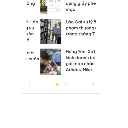
môi trường
dụng giấy phép giả
bả
anh
mạo
ki
 Thanh Hóa
Lào Cai xử lý 83 vụ vi
Cô
ại trong vụ
phạm thương mại
tìm
xuất, buôn
trong tháng 7
án
 sào giả
bá
Hưng Yên: Xử lý 6 hộ
óa: Tìm bị
Th
kinh doanh bán hàng
g vụ án buôn
hạ
giả mạo nhãn hiệu
h sữa
bá
Adidas, Nike
 giả
Mo