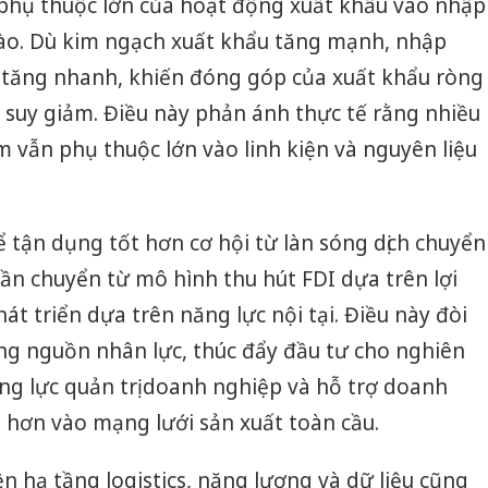
 phụ thuộc lớn của hoạt động xuất khẩu vào nhập
bảo vệ 
kinh do
vào. Dù kim ngạch xuất khẩu tăng mạnh, nhập
 tăng nhanh, khiến đóng góp của xuất khẩu ròng
Công an
tìm bị h
ế suy giảm. Điều này phản ánh thực tế rằng nhiều
án sản 
m vẫn phụ thuộc lớn vào linh kiện và nguyên liệu
bán yến
Thanh H
hại tron
ể tận dụng tốt hơn cơ hội từ làn sóng dịch chuyển
bán bìn
Moyuum
ần chuyển từ mô hình thu hút FDI dựa trên lợi
át triển dựa trên năng lực nội tại. Điều này đòi
ng nguồn nhân lực, thúc đẩy đầu tư cho nghiên
ăng lực quản trị doanh nghiệp và hỗ trợ doanh
u hơn vào mạng lưới sản xuất toàn cầu.
n hạ tầng logistics, năng lượng và dữ liệu cũng