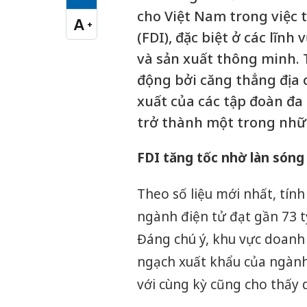
Cỡ chữ vừa
cho Việt Nam trong việc 
A
+
Cỡ chữ lớn
(FDI), đặc biệt ở các lĩnh
và sản xuất thông minh. T
động bởi căng thẳng địa 
xuất của các tập đoàn đ
trở thành một trong nhữn
FDI tăng tốc nhờ làn sóng 
Theo số liệu mới nhất, tín
ngành điện tử đạt gần 73 t
Đáng chú ý, khu vực doanh
ngạch xuất khẩu của ngành
với cùng kỳ cũng cho thấy 