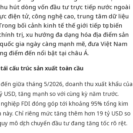
thu hút dòng vốn đầu tư trực tiếp nước ngoài
 vực điện tử, công nghệ cao, trung tâm dữ liệu
rong bối cảnh kinh tế thế giới tiếp tục biến
chính trị, xu hướng đa dạng hóa địa điểm sản
a quốc gia ngày càng mạnh mẽ, đưa Việt Nam
g điểm đến nổi bật tại châu Á.
tái cấu trúc sản xuất toàn cầu
h đến giữa tháng 5/2026, doanh thu xuất khẩu của
ỷ USD, tăng mạnh so với cùng kỳ năm trước.
 nghiệp FDI đóng góp tới khoảng 95% tổng kim
 này. Chỉ riêng mức tăng thêm hơn 19 tỷ USD so
quy mô dịch chuyển đầu tư đang tăng tốc rõ rệt.