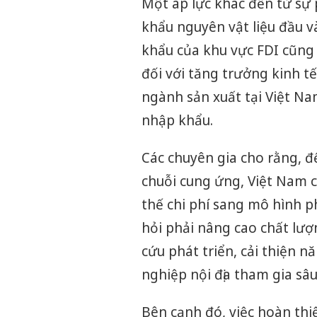
Một áp lực khác đến từ sự
khẩu nguyên vật liệu đầu 
khẩu của khu vực FDI cũng
đối với tăng trưởng kinh t
ngành sản xuất tại Việt Na
nhập khẩu.
Các chuyên gia cho rằng, đ
chuỗi cung ứng, Việt Nam c
thế chi phí sang mô hình ph
hỏi phải nâng cao chất lượ
cứu phát triển, cải thiện n
nghiệp nội địa tham gia sâ
Bên cạnh đó, việc hoàn thiệ