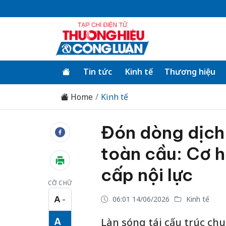
Tin tức
Kinh tế
Thương hiệu
Home
Kinh tế
Đón dòng dịch
toàn cầu: Cơ h
cấp nội lực
CỠ CHỮ
A
06:01 14/06/2026
Kinh tế
−
Cỡ chữ nhỏ
A
Làn sóng tái cấu trúc ch