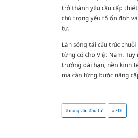
trở thành yêu cầu cấp thiế
chú trọng yếu tố ổn định v
tư.
Làn sóng tái cấu trúc chuỗ
từng có cho Việt Nam. Tuy 
trưởng dài hạn, nền kinh t
mà cần từng bước nâng cấp v
dòng vốn đầu tư
FDI