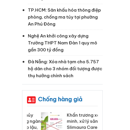
TP.HCM: Sân khấu hóa thông điệp
phòng, chống ma túy tại phường
An Phú Đông
Nghệ An khởi công xây dựng
Trường THPT Nam Đàn 1 quy mô
gần 300 tỷ đồng
Đà Nẵng: Xóa nhà tạm cho 5.757
hộ dân cho 3 nhóm đối tượng được
thụ hưởng chính sách
Chống hàng giả
 Tiêu hủy
Khẩn trương xác
Cà
ai hàng ngàn
minh, xử lý sản phẩm
cô
m nhập lậu,
Slimaura Care x3 sử
sả