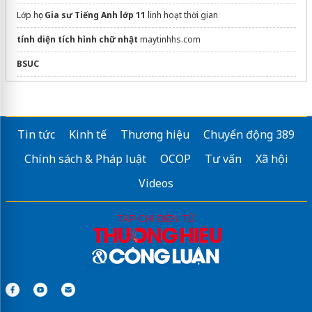
Lớp học
Gia sư Tiếng Anh lớp 11
linh hoạt thời gian
tính diện tích hình chữ nhật
maytinhhs.com
BSUC
Viết đồng phân của C3h6
May
đồng phục spa giá rẻ
ở Hà Nội
Tin tức
Kinh tế
Thương hiệu
Chuyển động 389
Sửa máy rửa bát bosch
Chính sách & Pháp luật
OCOP
Tư vấn
Xã hội
Videos