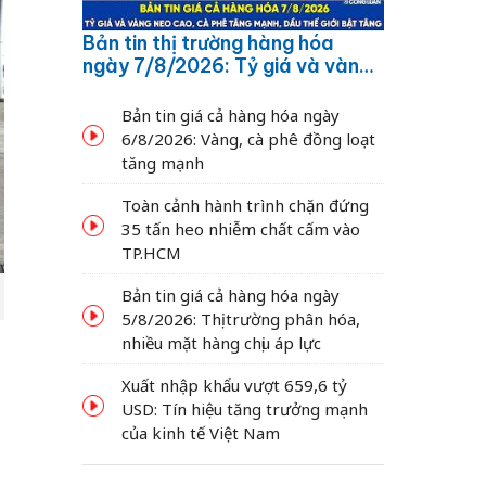
Bản tin thị trường hàng hóa
ngày 7/8/2026: Tỷ giá và vàng
neo cao, cà phê tăng mạnh,
dầu thế giới bật tăng
Bản tin giá cả hàng hóa ngày
6/8/2026: Vàng, cà phê đồng loạt
tăng mạnh
Toàn cảnh hành trình chặn đứng
35 tấn heo nhiễm chất cấm vào
TP.HCM
Bản tin giá cả hàng hóa ngày
5/8/2026: Thị trường phân hóa,
nhiều mặt hàng chịu áp lực
Xuất nhập khẩu vượt 659,6 tỷ
USD: Tín hiệu tăng trưởng mạnh
của kinh tế Việt Nam