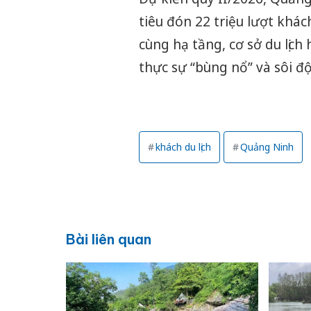
tiêu đón 22 triệu lượt khác
cùng hạ tầng, cơ sở du lịch
thực sự “bùng nổ” và sôi đ
khách du lịch
Quảng Ninh
Bài liên quan