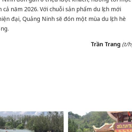
h cả năm 2026. Với chuỗi sản phẩm du lịch mới
 hiện đại, Quảng Ninh sẽ đón một mùa du lịch hè
ộng.
Trần Trang
(t/h
Công an
tìm bị h
án sản 