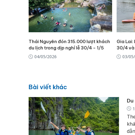
Thái Nguyên đón 315.000 lượt khách
Gia Lai:
du lịch trong dịp nghỉ lễ 30/4 - 1/5
30/4 và
04/05/2026
03/05
Bài viết khác
Du 
1
The
khá
dẫn