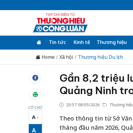
Tin tức
Kinh tế
Thương hiệu
Home
Xã hội
Thương hiệu Du lịch
Gần 8,2 triệu l
Quảng Ninh tr
20:57 08/05/2026
Thương hiệu 
CỠ CHỮ
A
Theo thông tin từ Sở Văn 
−
Cỡ chữ nhỏ
tháng đầu năm 2026, Quản
A