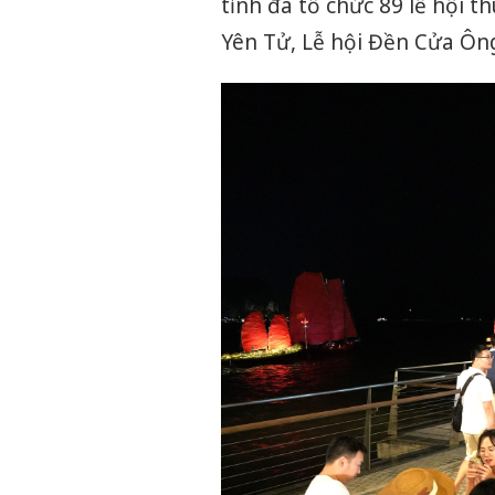
tỉnh đã tổ chức 89 lễ hội 
Yên Tử, Lễ hội Đền Cửa Ông