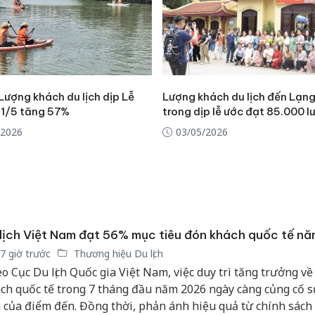
bán yến
Thanh H
hại tron
bán bìn
Moyuum
 Lượng khách du lịch dịp Lễ
Lượng khách du lịch đến Lạn
 1/5 tăng 57%
trong dịp lễ ước đạt 85.000 l
An Gian
chủ mưu
/2026
03/05/2026
bán hàng
Quốc ra
lịch Việt Nam đạt 56% mục tiêu đón khách quốc tế n
7 giờ trước
Thương hiệu Du lịch
o Cục Du lịch Quốc gia Việt Nam, việc duy trì tăng trưởng v
ch quốc tế trong 7 tháng đầu năm 2026 ngày càng củng cố s
 của điểm đến. Đồng thời, phản ánh hiệu quả từ chính sách t