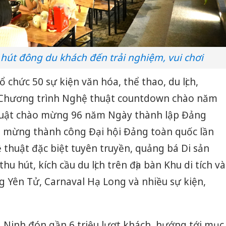
u hút đông du khách đến trải nghiệm, vui chơi
chức 50 sự kiện văn hóa, thể thao, du lịch,
: Chương trình Nghệ thuật countdown chào năm
huật chào mừng 96 năm Ngày thành lập Đảng
 mừng thành công Đại hội Đảng toàn quốc lần
 thuật đặc biệt tuyên truyền, quảng bá Di sản
hu hút, kích cầu du lịch trên địa bàn Khu di tích và
 Yên Tử, Carnaval Hạ Long và nhiều sự kiện,
 Ninh đón gần 6 triệu lượt khách, hướng tới mục