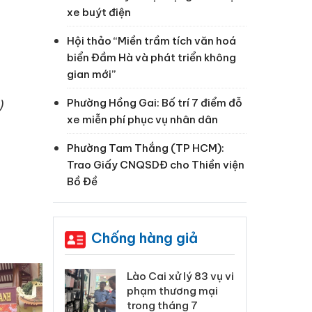
xe buýt điện
Hội thảo “Miền trầm tích văn hoá
biển Đầm Hà và phát triển không
gian mới”
)
Phường Hồng Gai: Bố trí 7 điểm đỗ
xe miễn phí phục vụ nhân dân
Phường Tam Thắng (TP HCM):
Trao Giấy CNQSDĐ cho Thiền viện
Bồ Đề
Chống hàng giả
 Thanh Hóa
Lào Cai xử lý 83 vụ vi
Cô
ại trong vụ
phạm thương mại
tìm
xuất, buôn
trong tháng 7
án