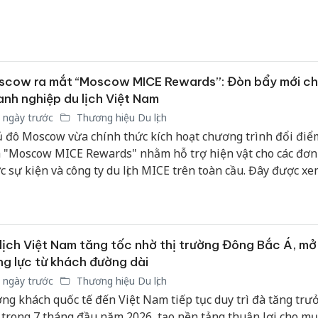
ận lợi, mở rộng kết nối hàng không, đẩy mạnh xúc tiến quản
g cao chất lượng sản phẩm, dịch vụ du lịch.
scow ra mắt “Moscow MICE Rewards”: Đòn bẩy mới c
nh nghiệp du lịch Việt Nam
 ngày trước
Thương hiệu Du lịch
 đô Moscow vừa chính thức kích hoạt chương trình đổi đi
 "Moscow MICE Rewards" nhằm hỗ trợ hiện vật cho các đơn v
c sự kiện và công ty du lịch MICE trên toàn cầu. Đây được xe
h quan trọng giúp nâng cao chất lượng các sự kiện kinh doa
 đô nước Nga, đồng thời mở ra nhiều cơ hội thiết thực cho c
nh nghiệp lữ hành Việt Nam trong nỗ lực khai thác thị trườn
g vụ đầy tiềm năng này.
lịch Việt Nam tăng tốc nhờ thị trường Đông Bắc Á, mở
g lực từ khách đường dài
 ngày trước
Thương hiệu Du lịch
ng khách quốc tế đến Việt Nam tiếp tục duy trì đà tăng trưở
 trong 7 tháng đầu năm 2026, tạo nền tảng thuận lợi cho mụ