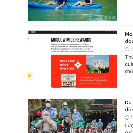
thu
nân
Mo
doa
1
Thủ
quà
chứ
híc
thủ
doa
côn
Du 
độn
1
Lượ
cực