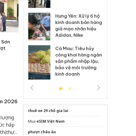
 sào giả
bá
Hưng Yên: Xử lý 6 hộ
óa: Tìm bị
Th
kinh doanh bán hàng
g vụ án buôn
hạ
giả mạo nhãn hiệu
h sữa
bá
Adidas, Nike
 giả
Mo
g Sơn
ượt
Cà Mau: Tiêu hủy
g: Đối tượng
An
công khai hàng ngàn
 đường dây
ch
sản phẩm nhập lậu,
 giả tại Phú
bá
bảo vệ môi trường
 đầu thú
Qu
kinh doanh
ăm 2026
thuê xe 29 chỗ gia lai
ề lượng
Mua
eSIM Việt Nam
ức hấp
hị thực
phượt châu âu