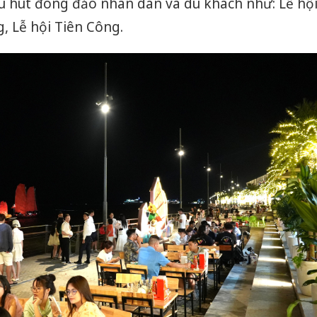
thu hút đông đảo nhân dân và du khách như: Lễ hộ
, Lễ hội Tiên Công.