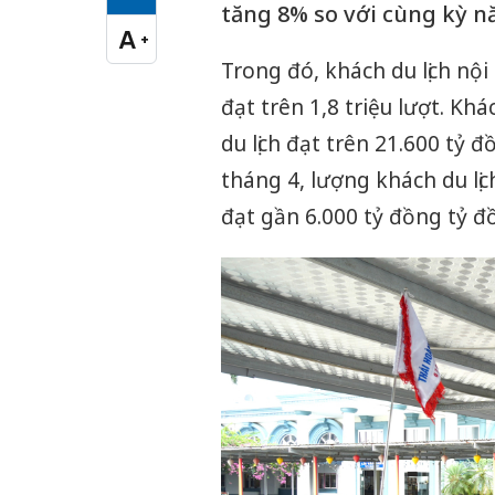
Cỡ chữ vừa
tăng 8% so với cùng kỳ n
A
+
Cỡ chữ lớn
Trong đó, khách du lịch nội
đạt trên 1,8 triệu lượt. Kh
du lịch đạt trên 21.600 tỷ 
tháng 4, lượng khách du lịch
đạt gần 6.000 tỷ đồng tỷ đ