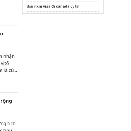
g bá,
đơn vị
xin visa đi canada
uy tín
ho chi minh city to mekong delta
cu chi tunnels trip
ho
VietKolors
mekong delta vietnam tour
màn cuốn ngăn cháy
ểm nhận
dán phim cách nhiệt ô tô
ị tổ
du lịch hàn quốc
m là cú
nh tại
Sửa máy rửa bát bosch
ác
g du lịch
 rộng
ng tích
c tiêu