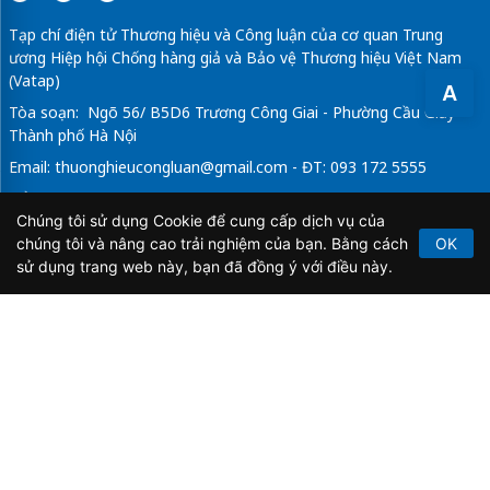
Tạp chí điện tử Thương hiệu và Công luận của cơ quan Trung
ương Hiệp hội Chống hàng giả và Bảo vệ Thương hiệu Việt Nam
(Vatap)
A
Tòa soạn: Ngõ 56/ B5D6 Trương Công Giai - Phường Cầu Giấy -
Thành phố Hà Nội
Email:
thuonghieucongluan@gmail.com
- ĐT: 093 172 5555
Tổng Biên Tập: Vũ Đức Thuận
Chúng tôi sử dụng Cookie để cung cấp dịch vụ của
Giấy phép hoạt động báo chí điện tử số 64/GP-BTTTT do Bộ
chúng tôi và nâng cao trải nghiệm của bạn. Bằng cách
OK
Thông tin và Truyền thông cấp ngày 21/2/2020.
sử dụng trang web này, bạn đã đồng ý với điều này.
Copyright © 2026
TẠP CHÍ THƯƠNG HIỆU & CÔNG
LUẬN
. All Rights Reserved.
Bản quyền thuộc Tạp chí Thương hiệu và Công luận. Cấm
sao chép dưới mọi hình thức nếu không có sự chấp thuận
bằng văn bản.