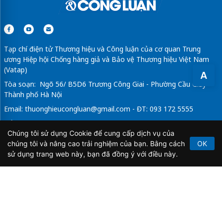
Tạp chí điện tử Thương hiệu và Công luận của cơ quan Trung
ương Hiệp hội Chống hàng giả và Bảo vệ Thương hiệu Việt Nam
(Vatap)
A
Tòa soạn: Ngõ 56/ B5D6 Trương Công Giai - Phường Cầu Giấy -
Thành phố Hà Nội
Email:
thuonghieucongluan@gmail.com
- ĐT: 093 172 5555
Tổng Biên Tập: Vũ Đức Thuận
Chúng tôi sử dụng Cookie để cung cấp dịch vụ của
Giấy phép hoạt động báo chí điện tử số 64/GP-BTTTT do Bộ
chúng tôi và nâng cao trải nghiệm của bạn. Bằng cách
OK
Thông tin và Truyền thông cấp ngày 21/2/2020.
sử dụng trang web này, bạn đã đồng ý với điều này.
Copyright © 2026
TẠP CHÍ THƯƠNG HIỆU & CÔNG
LUẬN
. All Rights Reserved.