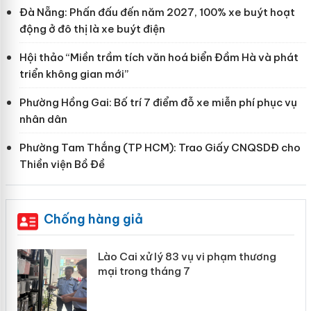
Đà Nẵng: Phấn đấu đến năm 2027, 100% xe buýt hoạt
động ở đô thị là xe buýt điện
Hội thảo “Miền trầm tích văn hoá biển Đầm Hà và phát
triển không gian mới”
Phường Hồng Gai: Bố trí 7 điểm đỗ xe miễn phí phục vụ
nhân dân
Phường Tam Thắng (TP HCM): Trao Giấy CNQSDĐ cho
Thiền viện Bồ Đề
Chống hàng giả
 án
Lào Cai xử lý 83 vụ vi phạm thương
mại trong tháng 7
n