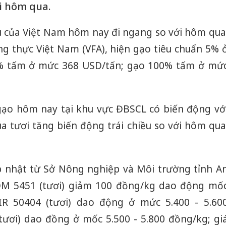
ới hôm qua.
u của Việt Nam hôm nay đi ngang so với hôm qua
ng thực Việt Nam (VFA), hiện gạo tiêu chuẩn 5% 
% tấm ở mức 368 USD/tấn; gạo 100% tấm ở mứ
a gạo hôm nay tại khu vực ĐBSCL có biến động vớ
a tươi tăng biến động trái chiều so với hôm qua
p nhật từ Sở Nông nghiệp và Môi trường tỉnh A
 OM 5451 (tươi) giảm 100 đồng/kg dao động mố
a IR 50404 (tươi) dao động ở mức 5.400 - 5.60
tươi) dao đồng ở mốc 5.500 - 5.800 đồng/kg; gi