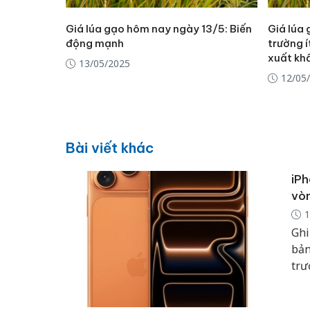
Giá lúa gạo hôm nay ngày 13/5: Biến
Giá lúa
động mạnh
trường í
xuất kh
13/05/2025
12/05
Bài viết khác
iPh
vòn
1
Ghi
bản
trư
giá
thứ