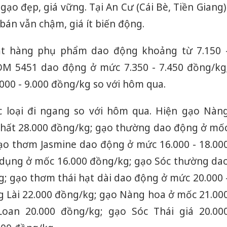
ạo đẹp, giá vững. Tại An Cư (Cái Bè, Tiền Giang)
a bán vẫn chậm, giá ít biến động.
ặt hàng phụ phẩm dao động khoảng từ 7.150 
OM 5451 dao động ở mức 7.350 - 7.450 đồng/kg
000 - 9.000 đồng/kg so với hôm qua.
ác loại đi ngang so với hôm qua. Hiện gạo Nàn
nhất 28.000 đồng/kg; gạo thường dao động ở mố
gạo thơm Jasmine dao động ở mức 16.000 - 18.00
 dụng ở mốc 16.000 đồng/kg; gạo Sóc thường da
Công an
tìm bị h
; gạo thơm thái hạt dài dao động ở mức 20.000 
án sản 
 Lài 22.000 đồng/kg; gạo Nàng hoa ở mốc 21.00
bán yến
oan 20.000 đồng/kg; gạo Sóc Thái giá 20.00
Thanh H