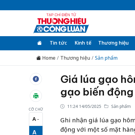
Tin tức
Kinh tế
Thương hiệu
Home
Thương hiệu
Sản phẩm
Giá lúa gạo hô
gạo biến động 
11:24 14/05/2025
Sản phẩm
CỠ CHỮ
A
Ghi nhận giá lúa gạo hôm 
−
Cỡ chữ nhỏ
động với một số mặt hàng
A