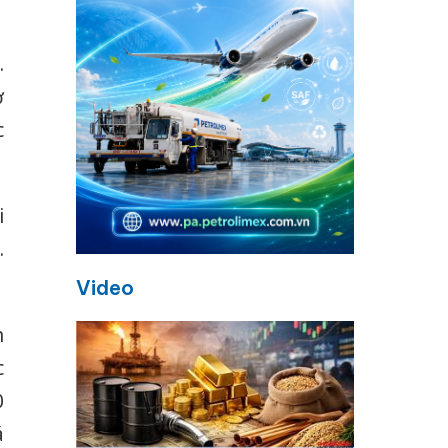
.
ở
c
i
.
Video
n
c
0
á