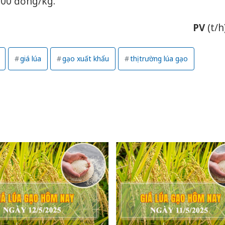
000 đồng/kg.
hại tron
bán bìn
Moyuum
PV
(t/h
An Gian
chủ mưu
giá lúa
gạo xuất khẩu
thị trường lúa gạo
bán hàng
Quốc ra