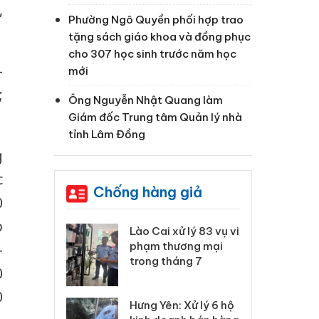
,
Phường Ngô Quyền phối hợp trao
tặng sách giáo khoa và đồng phục
cho 307 học sinh trước năm học
-
mới
;
Ông Nguyễn Nhật Quang làm
Giám đốc Trung tâm Quản lý nhà
tỉnh Lâm Đồng
g
c
Chống hàng giả
0
o
 Thanh Hóa
Lào Cai xử lý 83 vụ vi
Cô
ại trong vụ
phạm thương mại
tìm
-
xuất, buôn
trong tháng 7
án
0
 sào giả
bá
0
Hưng Yên: Xử lý 6 hộ
óa: Tìm bị
Th