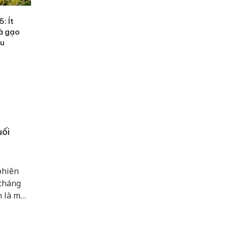
: Ít
và gạo
ều
uối
phiên
 tháng
m là mức
án chính