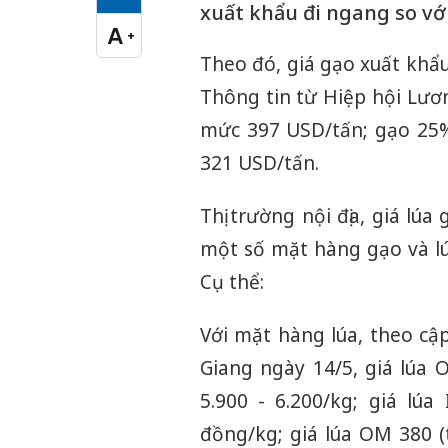
Cỡ chữ vừa
xuất khẩu đi ngang so v
A
+
Cỡ chữ lớn
Theo đó, giá gạo xuất khẩ
Thông tin từ Hiệp hội Lươ
mức 397 USD/tấn; gạo 25
321 USD/tấn.
Thị trường nội địa, giá lú
một số mặt hàng gạo và lú
Cụ thể:
Với mặt hàng lúa, theo cậ
Giang ngày 14/5, giá lúa
5.900 - 6.200/kg; giá lú
đồng/kg; giá lúa OM 380 (