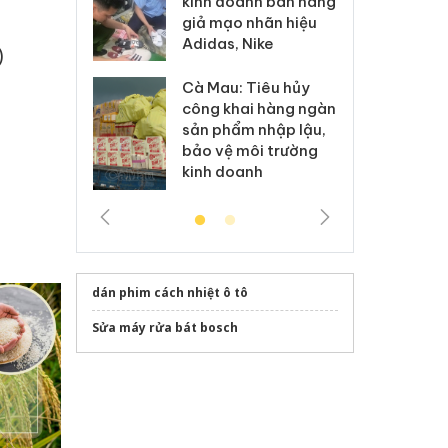
kinh doanh bán hàng
g vụ án buôn
hạ
giả mạo nhãn hiệu
h sữa
bá
Adidas, Nike
 giả
Mo
)
Cà Mau: Tiêu hủy
g: Đối tượng
An
công khai hàng ngàn
 đường dây
ch
sản phẩm nhập lậu,
 giả tại Phú
bá
bảo vệ môi trường
 đầu thú
Qu
kinh doanh
dán phim cách nhiệt ô tô
Sửa máy rửa bát bosch