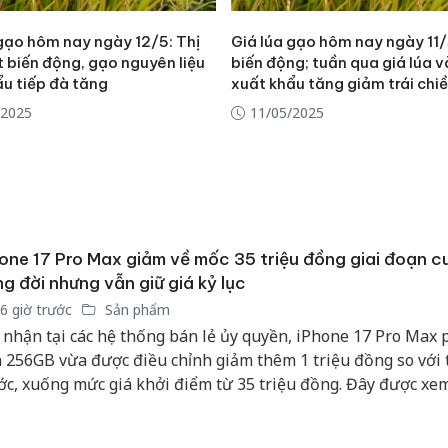
 gạo hôm nay ngày 12/5: Thị
Giá lúa gạo hôm nay ngày 11/5
t biến động, gạo nguyên liệu
biến động; tuần qua giá lúa 
ẩu tiếp đà tăng
xuất khẩu tăng giảm trái chi
/2025
11/05/2025
one 17 Pro Max giảm về mốc 35 triệu đồng giai đoạn c
g đời nhưng vẫn giữ giá kỷ lục
6 giờ trước
Sản phẩm
 nhận tại các hệ thống bán lẻ ủy quyền, iPhone 17 Pro Max 
 256GB vừa được điều chỉnh giảm thêm 1 triệu đồng so với
ớc, xuống mức giá khởi điểm từ 35 triệu đồng. Đây được xe
 niêm yết thấp nhất của dòng máy này kể từ thời điểm mở b
c tại Việt Nam.