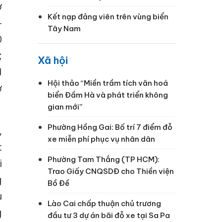
ở
Kết nạp đảng viên trên vùng biển
-
Tây Nam
0
;
Xã hội
M
Hội thảo “Miền trầm tích văn hoá
ở
biển Đầm Hà và phát triển không
gian mới”
Phường Hồng Gai: Bố trí 7 điểm đỗ
,
xe miễn phí phục vụ nhân dân
t
Phường Tam Thắng (TP HCM):
i
Trao Giấy CNQSDĐ cho Thiền viện
g
Bồ Đề
u
Lào Cai chấp thuận chủ trương
g
đầu tư 3 dự án bãi đỗ xe tại Sa Pa