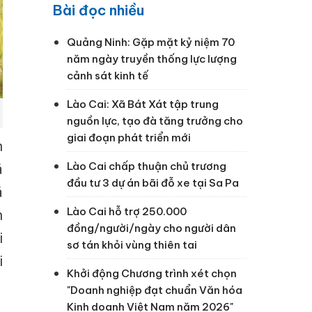
Bài đọc nhiều
Quảng Ninh: Gặp mặt kỷ niệm 70
năm ngày truyền thống lực lượng
cảnh sát kinh tế
Lào Cai: Xã Bát Xát tập trung
nguồn lực, tạo đà tăng trưởng cho
giai đoạn phát triển mới
n
Lào Cai chấp thuận chủ trương
á
đầu tư 3 dự án bãi đỗ xe tại Sa Pa
á
Lào Cai hỗ trợ 250.000
h
đồng/người/ngày cho người dân
i
sơ tán khỏi vùng thiên tai
i
Khởi động Chương trình xét chọn
"Doanh nghiệp đạt chuẩn Văn hóa
Kinh doanh Việt Nam năm 2026"