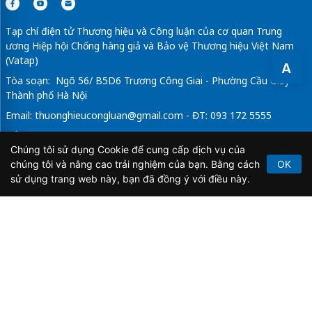
Tạp chí điện tử Thương hiệu và Công luận của cơ quan Trung
ương Hiệp hội Chống hàng giả và Bảo vệ Thương hiệu Việt Nam
(Vatap)
A
Tòa soạn: Ngõ 56/ B5D6 Trương Công Giai - Phường Cầu Giấy -
Thành phố Hà Nội
Email:
thuonghieucongluan@gmail.com
- ĐT: 093 172 5555
Tổng Biên Tập: Vũ Đức Thuận
Chúng tôi sử dụng Cookie để cung cấp dịch vụ của
Giấy phép hoạt động báo chí điện tử số 64/GP-BTTTT do Bộ
chúng tôi và nâng cao trải nghiệm của bạn. Bằng cách
OK
Thông tin và Truyền thông cấp ngày 21/2/2020.
sử dụng trang web này, bạn đã đồng ý với điều này.
Copyright © 2026
TẠP CHÍ THƯƠNG HIỆU & CÔNG
LUẬN
. All Rights Reserved.
Bản quyền thuộc Tạp chí Thương hiệu và Công luận. Cấm
sao chép dưới mọi hình thức nếu không có sự chấp thuận
bằng văn bản.