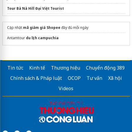
Tour Bà Nà Hill Đại Việt Tourist
Nesta Sài Gòn
Cập nhật
mã giảm giá Shopee
đầy đủ mỗi ngày
thuê loa kéo Đà Lạt
Antamtour
du lịch campuchia
mua
vé du thuyền sông hàn
giá rẻ
tokyo disney resort
Tin tức
Kinh tế
Thương hiệu
Chuyển động 389
Chính sách & Pháp luật
OCOP
Tư vấn
Xã hội
Videos