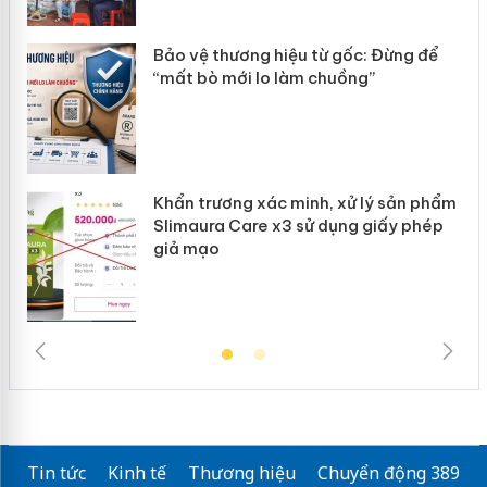
ản
Bảo vệ thương hiệu từ gốc: Đừng để
“mất bò mới lo làm chuồng”
Khẩn trương xác minh, xử lý sản phẩm
Slimaura Care x3 sử dụng giấy phép
giả mạo
Tin tức
Kinh tế
Thương hiệu
Chuyển động 389