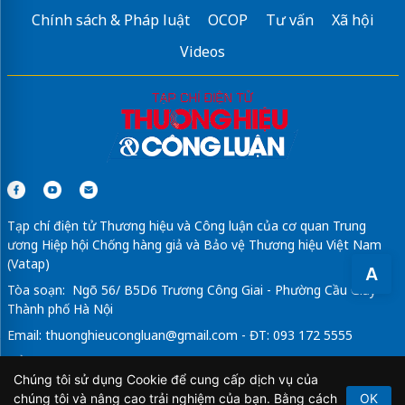
Chính sách & Pháp luật
OCOP
Tư vấn
Xã hội
Videos
Tạp chí điện tử Thương hiệu và Công luận của cơ quan Trung
ương Hiệp hội Chống hàng giả và Bảo vệ Thương hiệu Việt Nam
(Vatap)
A
Tòa soạn: Ngõ 56/ B5D6 Trương Công Giai - Phường Cầu Giấy -
Thành phố Hà Nội
Email:
thuonghieucongluan@gmail.com
- ĐT: 093 172 5555
Tổng Biên Tập: Vũ Đức Thuận
Chúng tôi sử dụng Cookie để cung cấp dịch vụ của
Giấy phép hoạt động báo chí điện tử số 64/GP-BTTTT do Bộ
chúng tôi và nâng cao trải nghiệm của bạn. Bằng cách
OK