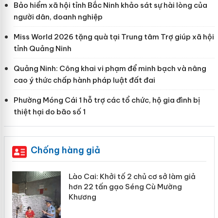
Bảo hiểm xã hội tỉnh Bắc Ninh khảo sát sự hài lòng của
người dân, doanh nghiệp
Miss World 2026 tặng quà tại Trung tâm Trợ giúp xã hội
tỉnh Quảng Ninh
Quảng Ninh: Công khai vi phạm để minh bạch và nâng
cao ý thức chấp hành pháp luật đất đai
Phường Móng Cái 1 hỗ trợ các tổ chức, hộ gia đình bị
thiệt hại do bão số 1
Chống hàng giả
mại
Lào Cai: Khởi tố 2 chủ cơ sở làm giả
hơn 22 tấn gạo Séng Cù Mường
Khương
àng