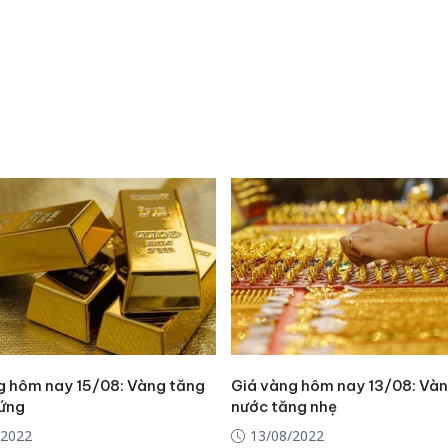
sản phẩ
bảo vệ 
kinh do
Công an
tìm bị h
án sản 
bán yến
Thanh H
hại tron
bán bìn
Moyuum
g hôm nay 15/08: Vàng tăng
Giá vàng hôm nay 13/08: Vàn
ứng
nước tăng nhẹ
/2022
13/08/2022