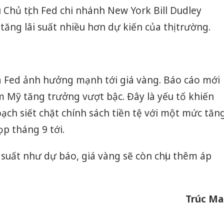
 Chủ tịch Fed chi nhánh New York Bill Dudley
tăng lãi suất nhiều hơn dự kiến của thị trường.
 Fed ảnh hưởng mạnh tới giá vàng. Báo cáo mới
àm Mỹ tăng trưởng vượt bậc. Đây là yếu tố khiến
oạch siết chặt chính sách tiền tệ với một mức tăn
ọp tháng 9 tới.
suất như dự báo, giá vàng sẽ còn chịu thêm áp
Trúc Ma
Cà Mau:
công kh