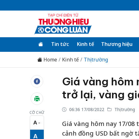
Tin tức
Kinh tế
Thương hiệu
Home
Kinh tế
Thị trường
Giá vàng hôm 
trở lại, vàng g
06:36 17/08/2022
Thị trường
CỠ CHỮ
A
Giá vàng hôm nay 17/08 t
−
Cỡ chữ nhỏ
cảnh đồng USD bất ngờ tă
A