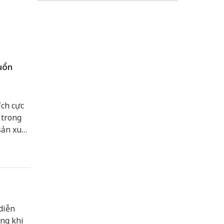
uồn
ích cực
 trong
sản xuất
diễn
ong khi