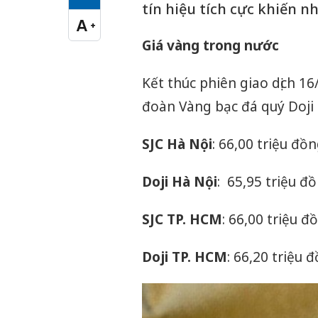
Cỡ chữ vừa
tín hiệu tích cực khiến n
A
+
Cỡ chữ lớn
Giá vàng trong nước
Kết thúc phiên giao dịch 1
đoàn Vàng bạc đá quý Doji 
SJC Hà Nội
: 66,00 triệu đồ
Doji Hà Nội
: 65,95 triệu đ
SJC TP. HCM
: 66,00 triệu 
Doji TP. HCM
: 66,20 triệu