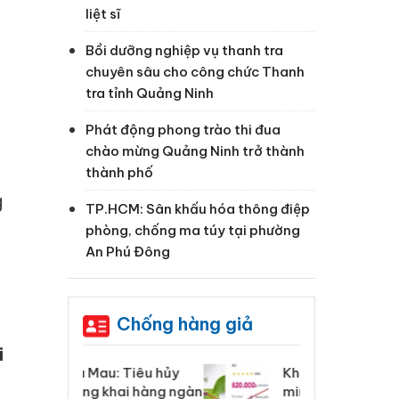
liệt sĩ
Bồi dưỡng nghiệp vụ thanh tra
chuyên sâu cho công chức Thanh
tra tỉnh Quảng Ninh
Phát động phong trào thi đua
chào mừng Quảng Ninh trở thành
thành phố
g
TP.HCM: Sân khấu hóa thông điệp
phòng, chống ma túy tại phường
An Phú Đông
Chống hàng giả
i
 Tiêu hủy
Khẩn trương xác
Cà
ai hàng ngàn
minh, xử lý sản phẩm
cô