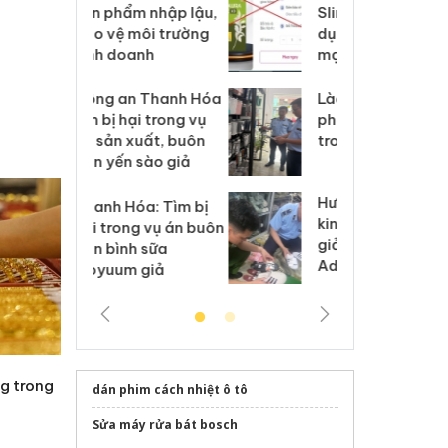
m nhập lậu,
Slimaura Care x3 sử
sả
môi trường
dụng giấy phép giả
bả
anh
mạo
ki
 Thanh Hóa
Lào Cai xử lý 83 vụ vi
Cô
ại trong vụ
phạm thương mại
tìm
xuất, buôn
trong tháng 7
án
 sào giả
bá
Hưng Yên: Xử lý 6 hộ
óa: Tìm bị
Th
kinh doanh bán hàng
g vụ án buôn
hạ
giả mạo nhãn hiệu
h sữa
bá
Adidas, Nike
 giả
Mo
g trong
dán phim cách nhiệt ô tô
Sửa máy rửa bát bosch