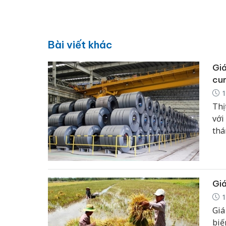
Bài viết khác
Giá
cun
1
Thị
với
thá
đi 
Giá
1
Giá
biế