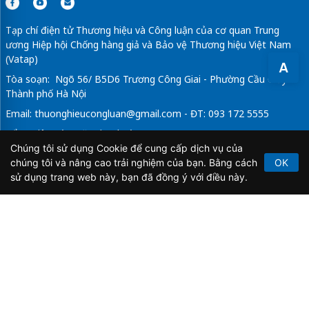
Tạp chí điện tử Thương hiệu và Công luận của cơ quan Trung
ương Hiệp hội Chống hàng giả và Bảo vệ Thương hiệu Việt Nam
(Vatap)
A
Tòa soạn: Ngõ 56/ B5D6 Trương Công Giai - Phường Cầu Giấy -
Thành phố Hà Nội
Email:
thuonghieucongluan@gmail.com
- ĐT: 093 172 5555
Tổng Biên Tập: Vũ Đức Thuận
Chúng tôi sử dụng Cookie để cung cấp dịch vụ của
Giấy phép hoạt động báo chí điện tử số 64/GP-BTTTT do Bộ
chúng tôi và nâng cao trải nghiệm của bạn. Bằng cách
OK
Thông tin và Truyền thông cấp ngày 21/2/2020.
sử dụng trang web này, bạn đã đồng ý với điều này.
Copyright © 2026
TẠP CHÍ THƯƠNG HIỆU & CÔNG
LUẬN
. All Rights Reserved.
Bản quyền thuộc Tạp chí Thương hiệu và Công luận. Cấm
sao chép dưới mọi hình thức nếu không có sự chấp thuận
bằng văn bản.