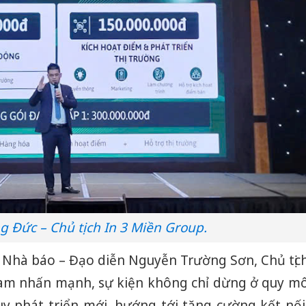
 Đức – Chủ tịch In 3 Miền Group.
, Nhà báo – Đạo diễn Nguyễn Trường Sơn, Chủ tịc
Nam nhấn mạnh, sự kiện không chỉ dừng ở quy m
Cà Mau:
công kh
 phát triển mới, hướng tới tăng cường kết nối