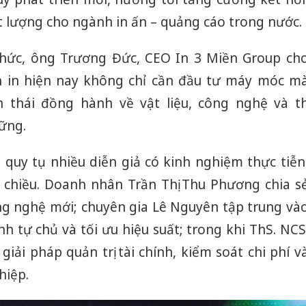
sản phẩ
t lượng cho ngành in ấn – quảng cáo trong nước.
bảo vệ 
kinh do
chức, ông Trương Đức, CEO In 3 Miền Group ch
Công an
 in hiện nay không chỉ cần đầu tư máy móc m
tìm bị h
án sản 
 thái đồng hành về vật liệu, công nghệ và th
bán yến
ững.
Thanh H
hại tron
 quy tụ nhiều diễn giả có kinh nghiệm thực tiễn
bán bìn
 chiều. Doanh nhân Trần Thị Thu Phương chia s
Moyuum
ông nghệ mới; chuyên gia Lê Nguyên tập trung và
 tự chủ và tối ưu hiệu suất; trong khi ThS. NCS
iải pháp quản trị tài chính, kiểm soát chi phí v
hiệp.