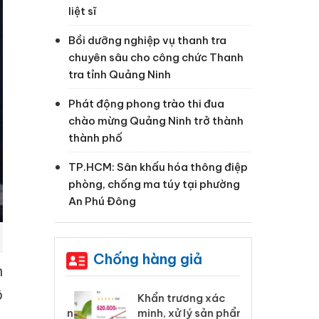
liệt sĩ
Bồi dưỡng nghiệp vụ thanh tra
chuyên sâu cho công chức Thanh
tra tỉnh Quảng Ninh
Phát động phong trào thi đua
chào mừng Quảng Ninh trở thành
thành phố
TP.HCM: Sân khấu hóa thông điệp
phòng, chống ma túy tại phường
An Phú Đông
Chống hàng giả
h
ô
 Tiêu hủy
Khẩn trương xác
Cà
ai hàng ngàn
minh, xử lý sản phẩm
cô
,