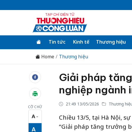
Tin tức
Kinh tế
Thương hiệu
Home
Thương hiệu
Giải pháp tăn
nghiệp ngành 
21:49 13/05/2026
Thương hiệ
CỠ CHỮ
A
Chiều 13/5, tại Hà Nội, s
−
Cỡ chữ nhỏ
“Giải pháp tăng trưởng 
A