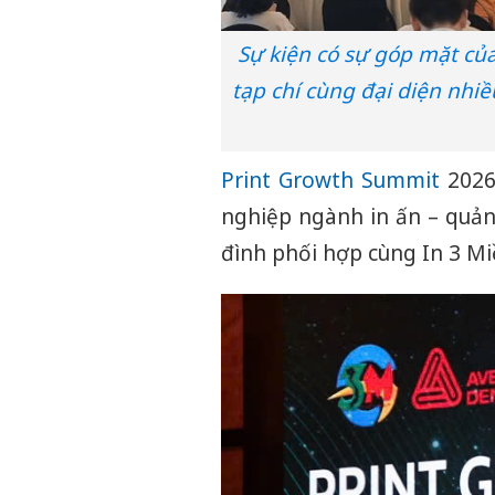
Sự kiện có sự góp mặt của 
tạp chí cùng đại diện nhi
Print Growth Summit
2026
nghiệp ngành in ấn – quảng
đình phối hợp cùng In 3 Mi