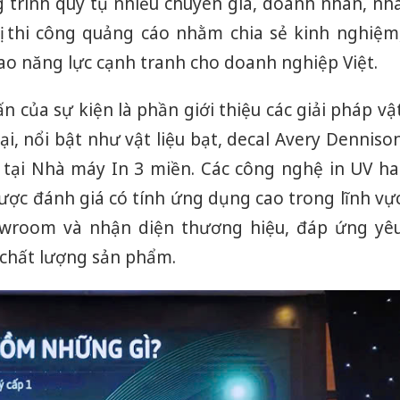
trình quy tụ nhiều chuyên gia, doanh nhân, nh
vị thi công quảng cáo nhằm chia sẻ kinh nghiệm
ao năng lực cạnh tranh cho doanh nghiệp Việt.
của sự kiện là phần giới thiệu các giải pháp vậ
ại, nổi bật như vật liệu bạt, decal Avery Denniso
 tại Nhà máy In 3 miền. Các công nghệ in UV ha
ợc đánh giá có tính ứng dụng cao trong lĩnh vự
owroom và nhận diện thương hiệu, đáp ứng yê
 chất lượng sản phẩm.