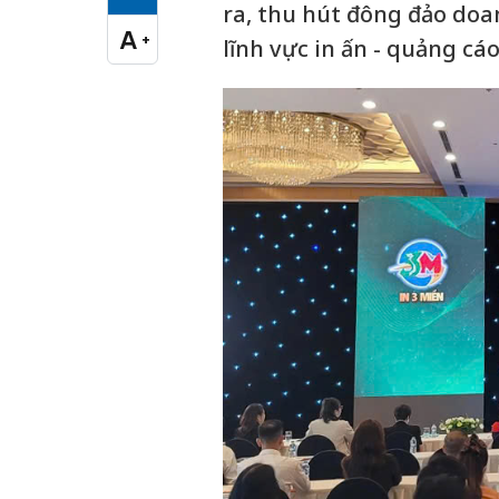
Cỡ chữ vừa
ra, thu hút đông đảo doa
A
+
lĩnh vực in ấn - quảng cáo
Cỡ chữ lớn