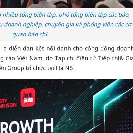
nhiều tổng biên tập, phó tổng biên tập các báo,
ều doanh nghiệp, chuyên gia và phóng viên các cơ
quan báo chí.
 là diễn đàn kết nối dành cho cộng đồng doan
 cáo Việt Nam, do Tạp chí điện tử Tiếp thị & Gi
ền Group tổ chức tại Hà Nội.