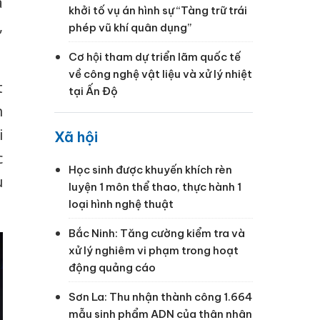
à
khởi tố vụ án hình sự “Tàng trữ trái
,
phép vũ khí quân dụng”
Cơ hội tham dự triển lãm quốc tế
về công nghệ vật liệu và xử lý nhiệt
t
tại Ấn Độ
n
i
Xã hội
c
Học sinh được khuyến khích rèn
u
luyện 1 môn thể thao, thực hành 1
loại hình nghệ thuật
Bắc Ninh: Tăng cường kiểm tra và
xử lý nghiêm vi phạm trong hoạt
động quảng cáo
Sơn La: Thu nhận thành công 1.664
mẫu sinh phẩm ADN của thân nhân