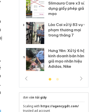
m nhập lậu,
Slimaura Care x3 sử
sả
môi trường
dụng giấy phép giả
bả
anh
mạo
ki
o
 Thanh Hóa
Lào Cai xử lý 83 vụ vi
Cô
à
ại trong vụ
phạm thương mại
tìm
xuất, buôn
trong tháng 7
án
ị
 sào giả
bá
Hưng Yên: Xử lý 6 hộ
óa: Tìm bị
Th
kinh doanh bán hàng
g vụ án buôn
hạ
,
giả mạo nhãn hiệu
h sữa
bá
Adidas, Nike
ẻ
 giả
Mo
o
.
à
đơn vị
in túi giấy
Scaling with
https://agencygdt.com/
trusted ad account