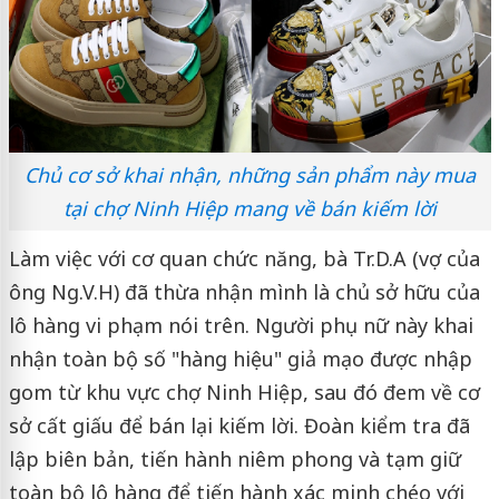
Chủ cơ sở khai nhận, những sản phẩm này mua
tại chợ Ninh Hiệp mang về bán kiếm lời
Làm việc với cơ quan chức năng, bà Tr.D.A (vợ của
ông Ng.V.H) đã thừa nhận mình là chủ sở hữu của
lô hàng vi phạm nói trên. Người phụ nữ này khai
nhận toàn bộ số "hàng hiệu" giả mạo được nhập
gom từ khu vực chợ Ninh Hiệp, sau đó đem về cơ
sở cất giấu để bán lại kiếm lời. Đoàn kiểm tra đã
lập biên bản, tiến hành niêm phong và tạm giữ
toàn bộ lô hàng để tiến hành xác minh chéo với