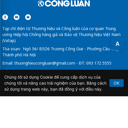
Tạp chí điện tử Thương hiệu và Công luận của cơ quan Trung
ương Hiệp hội Chống hàng giả và Bảo vệ Thương hiệu Việt Nam
(Vatap)
A
Tòa soạn: Ngõ 56/ B5D6 Trương Công Giai - Phường Cầu Giấy -
Thành phố Hà Nội
Email:
thuonghieucongluan@gmail.com
- ĐT: 093 172 5555
Tổng Biên Tập: Vũ Đức Thuận
Chúng tôi sử dụng Cookie để cung cấp dịch vụ của
Giấy phép hoạt động báo chí điện tử số 64/GP-BTTTT do Bộ
chúng tôi và nâng cao trải nghiệm của bạn. Bằng cách
OK
Thông tin và Truyền thông cấp ngày 21/2/2020.
sử dụng trang web này, bạn đã đồng ý với điều này.
Copyright © 2026
TẠP CHÍ THƯƠNG HIỆU & CÔNG
LUẬN
. All Rights Reserved.