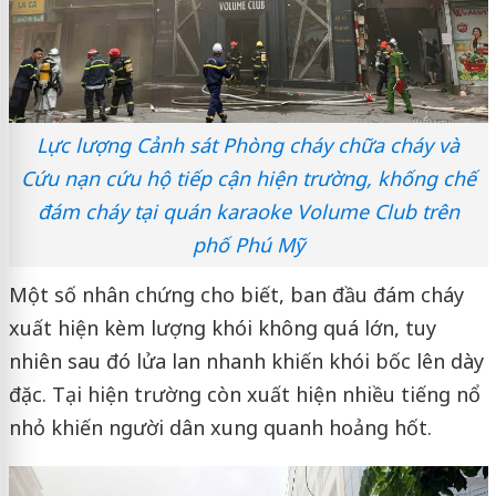
Lực lượng Cảnh sát Phòng cháy chữa cháy và
Cứu nạn cứu hộ tiếp cận hiện trường, khống chế
đám cháy tại quán karaoke Volume Club trên
phố Phú Mỹ
Một số nhân chứng cho biết, ban đầu đám cháy
xuất hiện kèm lượng khói không quá lớn, tuy
nhiên sau đó lửa lan nhanh khiến khói bốc lên dày
đặc. Tại hiện trường còn xuất hiện nhiều tiếng nổ
nhỏ khiến người dân xung quanh hoảng hốt.