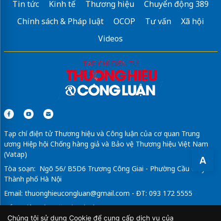
Tin tức
Kinh tế
Thương hiệu
Chuyển động 389
Chính sách & Pháp luật
OCOP
Tư vấn
Xã hội
Videos
Tạp chí điện tử Thương hiệu và Công luận của cơ quan Trung
ương Hiệp hội Chống hàng giả và Bảo vệ Thương hiệu Việt Nam
(Vatap)
A
Tòa soạn: Ngõ 56/ B5D6 Trương Công Giai - Phường Cầu Giấy -
Thành phố Hà Nội
Email:
thuonghieucongluan@gmail.com
- ĐT: 093 172 5555
Tổng Biên Tập: Vũ Đức Thuận
Chúng tôi sử dụng Cookie để cung cấp dịch vụ của