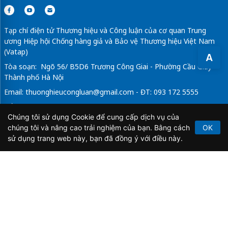
Tạp chí điện tử Thương hiệu và Công luận của cơ quan Trung
ương Hiệp hội Chống hàng giả và Bảo vệ Thương hiệu Việt Nam
(Vatap)
A
Tòa soạn: Ngõ 56/ B5D6 Trương Công Giai - Phường Cầu Giấy -
Thành phố Hà Nội
Email:
thuonghieucongluan@gmail.com
- ĐT: 093 172 5555
Tổng Biên Tập: Vũ Đức Thuận
Chúng tôi sử dụng Cookie để cung cấp dịch vụ của
Giấy phép hoạt động báo chí điện tử số 64/GP-BTTTT do Bộ
chúng tôi và nâng cao trải nghiệm của bạn. Bằng cách
OK
Thông tin và Truyền thông cấp ngày 21/2/2020.
sử dụng trang web này, bạn đã đồng ý với điều này.
Copyright © 2026
TẠP CHÍ THƯƠNG HIỆU & CÔNG
LUẬN
. All Rights Reserved.
Bản quyền thuộc Tạp chí Thương hiệu và Công luận. Cấm
sao chép dưới mọi hình thức nếu không có sự chấp thuận