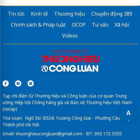
Tin tức
Kinh tế
Thương hiệu
Chuyển động 389
Chính sách & Pháp luật
OCOP
Tư vấn
Xã hội
Videos
Tạp chí điện tử Thương hiệu và Công luận của cơ quan Trung
ương Hiệp hội Chống hàng giả và Bảo vệ Thương hiệu Việt Nam
(Vatap)
A
Tòa soạn: Ngõ 56/ B5D6 Trương Công Giai - Phường Cầu Giấy -
Thành phố Hà Nội
Email:
thuonghieucongluan@gmail.com
- ĐT: 093 172 5555