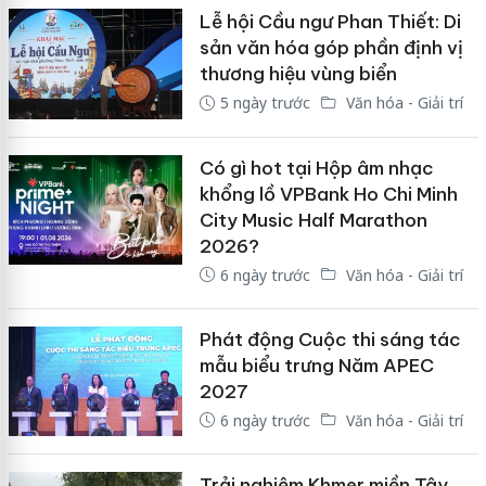
Lễ hội Cầu ngư Phan Thiết: Di
sản văn hóa góp phần định vị
thương hiệu vùng biển
5 ngày trước
Văn hóa - Giải trí
Có gì hot tại Hộp âm nhạc
khổng lồ VPBank Ho Chi Minh
City Music Half Marathon
2026?
6 ngày trước
Văn hóa - Giải trí
Phát động Cuộc thi sáng tác
mẫu biểu trưng Năm APEC
2027
6 ngày trước
Văn hóa - Giải trí
Trải nghiệm Khmer miền Tây