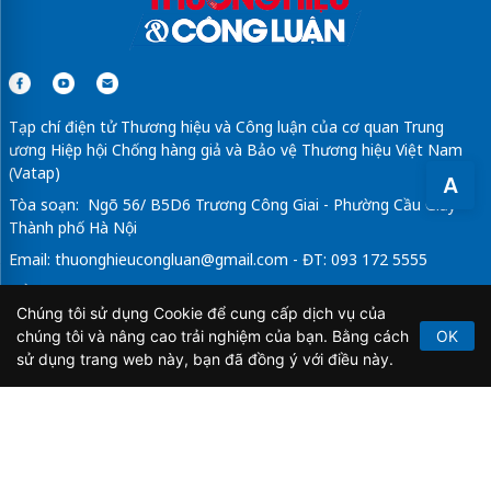
Tạp chí điện tử Thương hiệu và Công luận của cơ quan Trung
ương Hiệp hội Chống hàng giả và Bảo vệ Thương hiệu Việt Nam
(Vatap)
A
Tòa soạn: Ngõ 56/ B5D6 Trương Công Giai - Phường Cầu Giấy -
Thành phố Hà Nội
Email:
thuonghieucongluan@gmail.com
- ĐT: 093 172 5555
Tổng Biên Tập: Vũ Đức Thuận
Chúng tôi sử dụng Cookie để cung cấp dịch vụ của
Giấy phép hoạt động báo chí điện tử số 64/GP-BTTTT do Bộ
chúng tôi và nâng cao trải nghiệm của bạn. Bằng cách
OK
Thông tin và Truyền thông cấp ngày 21/2/2020.
sử dụng trang web này, bạn đã đồng ý với điều này.
Copyright © 2026
TẠP CHÍ THƯƠNG HIỆU & CÔNG
LUẬN
. All Rights Reserved.