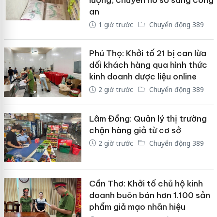
lượng, chuyển hồ sơ sang công
an
1 giờ trước
Chuyển động 389
Phú Thọ: Khởi tố 21 bị can lừa
dối khách hàng qua hình thức
kinh doanh dược liệu online
2 giờ trước
Chuyển động 389
Lâm Đồng: Quản lý thị trường
chặn hàng giả từ cơ sở
2 giờ trước
Chuyển động 389
Cần Thơ: Khởi tố chủ hộ kinh
doanh buôn bán hơn 1.100 sản
phẩm giả mạo nhãn hiệu