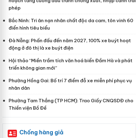
hoạch tăng cường đấu tranh chống xuất, nhập cảnh trái
phép
Bắc Ninh: Tri ân nạn nhân chất độc da cam, tôn vinh 60
điển hình tiêu biểu
Đà Nẵng: Phấn đấu đến năm 2027, 100% xe buýt hoạt
động ở đô thị là xe buýt điện
Hội thảo “Miền trầm tích văn hoá biển Đầm Hà và phát
triển không gian mới”
Phường Hồng Gai: Bố trí 7 điểm đỗ xe miễn phí phục vụ
nhân dân
Phường Tam Thắng (TP HCM): Trao Giấy CNQSDĐ cho
Thiền viện Bồ Đề
Chống hàng giả