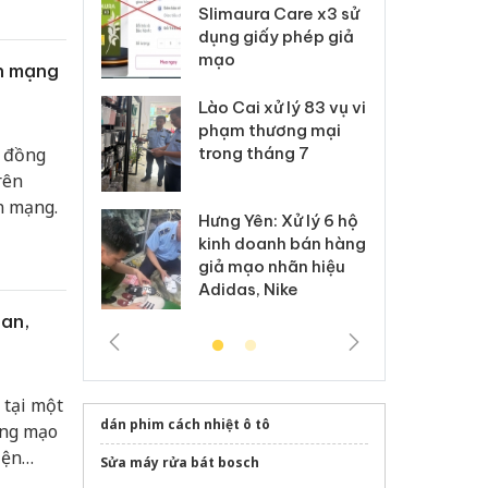
Slimaura Care x3 sử
sản phẩm nhập lậu,
dụng giấy phép giả
bảo vệ môi trường
mạo
kinh doanh
ên mạng
Lào Cai xử lý 83 vụ vi
Công an Thanh Hóa
phạm thương mại
tìm bị hại trong vụ
u đồng
trong tháng 7
án sản xuất, buôn
bán yến sào giả
rên
n mạng.
Hưng Yên: Xử lý 6 hộ
Thanh Hóa: Tìm bị
kinh doanh bán hàng
hại trong vụ án buôn
giả mạo nhãn hiệu
bán bình sữa
Adidas, Nike
Moyuum giả
an,
 tại một
dán phim cách nhiệt ô tô
ợng mạo
iện
Sửa máy rửa bát bosch
 kinh