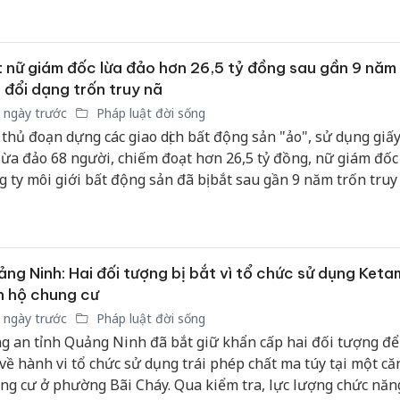
nh để đặt mua hàng hóa nhằm lừa đảo chiếm đoạt tài sản.
 nữ giám đốc lừa đảo hơn 26,5 tỷ đồng sau gần 9 năm
 đổi dạng trốn truy nã
 ngày trước
Pháp luật đời sống
 thủ đoạn dựng các giao dịch bất động sản "ảo", sử dụng giấy
lừa đảo 68 người, chiếm đoạt hơn 26,5 tỷ đồng, nữ giám đố
g ty môi giới bất động sản đã bị bắt sau gần 9 năm trốn truy
ng Ninh: Hai đối tượng bị bắt vì tổ chức sử dụng Ketam
n hộ chung cư
 ngày trước
Pháp luật đời sống
g an tỉnh Quảng Ninh đã bắt giữ khẩn cấp hai đối tượng để
 về hành vi tổ chức sử dụng trái phép chất ma túy tại một că
ng cư ở phường Bãi Cháy. Qua kiểm tra, lực lượng chức năn