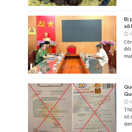
chu
Bị 
xã 
1
Côn
đối
mạn
Quả
Quâ
1
Thô
số 
dan
tho