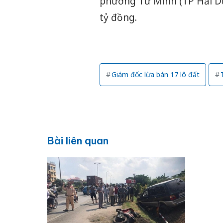
phường Tứ Minh (TP Hải Dươ
tỷ đồng.
Giám đốc lừa bán 17 lô đất
Bài liên quan