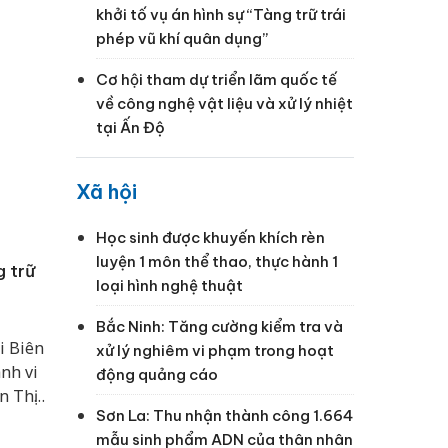
khởi tố vụ án hình sự “Tàng trữ trái
phép vũ khí quân dụng”
Cơ hội tham dự triển lãm quốc tế
về công nghệ vật liệu và xử lý nhiệt
tại Ấn Độ
Xã hội
Học sinh được khuyến khích rèn
luyện 1 môn thể thao, thực hành 1
g trữ
loại hình nghệ thuật
Bắc Ninh: Tăng cường kiểm tra và
i Biên
xử lý nghiêm vi phạm trong hoạt
nh vi
động quảng cáo
n Thị
Sơn La: Thu nhận thành công 1.664
ốc tế
mẫu sinh phẩm ADN của thân nhân