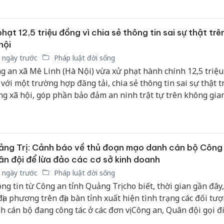
yển vào nội địa để tiêu thụ.
sản phẩm nhập lậu,
bảo vệ môi trường
kinh doanh
phạt 12,5 triệu đồng vì chia sẻ thông tin sai sự thật tr
hội
Công an Thanh Hóa
 ngày trước
Pháp luật đời sống
tìm bị hại trong vụ
g an xã Mê Linh (Hà Nội) vừa xử phạt hành chính 12,5 triệ
án sản xuất, buôn
bán yến sào giả
 với một trường hợp đăng tải, chia sẻ thông tin sai sự thật t
g xã hội, góp phần bảo đảm an ninh trật tự trên không gia
Thanh Hóa: Tìm bị
hại trong vụ án buôn
bán bình sữa
Moyuum giả
ng Trị: Cảnh báo về thủ đoạn mạo danh cán bộ Công 
n đội để lừa đảo các cơ sở kinh doanh
 ngày trước
Pháp luật đời sống
ng tin từ Công an tỉnh Quảng Trị cho biết, thời gian gần đây,
địa phương trên địa bàn tỉnh xuất hiện tình trạng các đối tư
h cán bộ đang công tác ở các đơn vị Công an, Quân đội gọi đ
ại, nhắn tin qua các ứng dụng mạng xã hội cho chủ các cơ sở