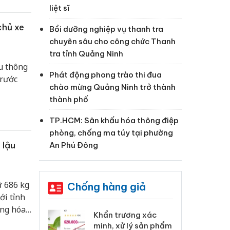
liệt sĩ
chủ xe
Bồi dưỡng nghiệp vụ thanh tra
chuyên sâu cho công chức Thanh
tra tỉnh Quảng Ninh
u thông
Phát động phong trào thi đua
trước
chào mừng Quảng Ninh trở thành
thành phố
TP.HCM: Sân khấu hóa thông điệp
phòng, chống ma túy tại phường
 lậu
An Phú Đông
ữ 686 kg
Chống hàng giả
ới tỉnh
àng hóa
Khẩn trương xác
Cà Mau: Tiêu hủy
 kết và
minh, xử lý sản phẩm
công khai hàng ngàn