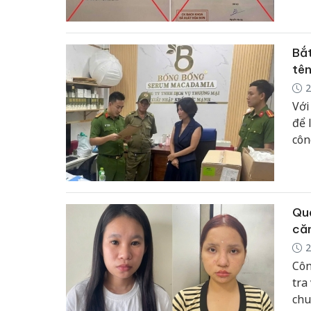
doa
Bắt
tên
2
Với
để 
côn
Quả
că
2
Côn
tra
chu