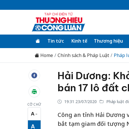
Tin tức
Kinh tế
Thương hiệu
Home
Chính sách & Pháp Luật
Pháp l
Hải Dương: Khở
bán 17 lô đất 
19:31 23/07/2020
Pháp luật đ
CỠ CHỮ
A
Công an tỉnh Hải Dương vừ
−
Cỡ chữ nhỏ
bắt tạm giam đối tượng N
A