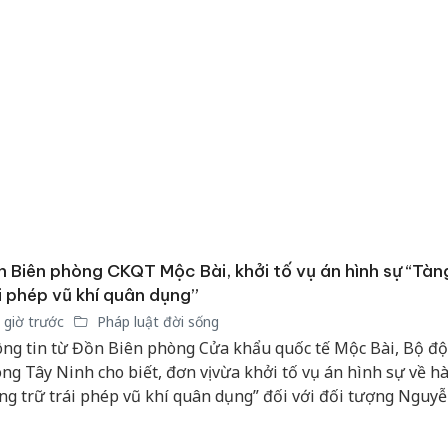
 Biên phòng CKQT Mộc Bài, khởi tố vụ án hình sự “Tàn
i phép vũ khí quân dụng”
 giờ trước
Pháp luật đời sống
ng tin từ Đồn Biên phòng Cửa khẩu quốc tế Mộc Bài, Bộ độ
ng Tây Ninh cho biết, đơn vị vừa khởi tố vụ án hình sự về hà
ng trữ trái phép vũ khí quân dụng” đối với đối tượng Nguyễ
ơng nhập cảnh từ Campuchia về Việt Nam qua Cửa khẩu qu
 Bài.