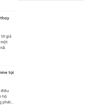
 thay
 tờ giả
c một
 nã.
ine tại
 điều
n hộ
g phát