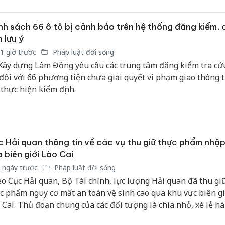
h sách 66 ô tô bị cảnh báo trên hệ thống đăng kiểm, 
 lưu ý
1 giờ trước
Pháp luật đời sống
Xây dựng Lâm Đồng yêu cầu các trung tâm đăng kiểm tra cứ
 đối với 66 phương tiện chưa giải quyết vi phạm giao thông 
 thực hiện kiểm định.
 Hải quan thông tin về các vụ thu giữ thực phẩm nhập
 biên giới Lào Cai
 ngày trước
Pháp luật đời sống
o Cục Hải quan, Bộ Tài chính, lực lượng Hải quan đã thu gi
c phẩm nguy cơ mất an toàn vệ sinh cao qua khu vực biên gi
 Cai. Thủ đoạn chung của các đối tượng là chia nhỏ, xé lẻ h
Cà Mau: Tiêu hủy
phía Trung Quốc rồi vận chuyển trái phép qua đường bộ, tập
công khai hàng ngàn