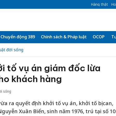
Hàng thật
Ho
Chuyển động 389
Chính sách & Pháp luật
OCOP
Tư
uật đời sống
i tố vụ án giám đốc lừa
cho khách hàng
ời sống
a ra quyết định khởi tố vụ án, khởi tố bị can,
guyễn Xuân Biển, sinh năm 1976, trú tại số 10