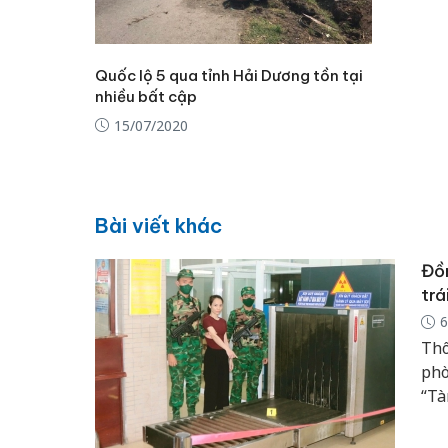
Quốc lộ 5 qua tỉnh Hải Dương tồn tại
nhiều bất cập
15/07/2020
Bài viết khác
Đồn
trá
6
Thô
phò
“Tà
Phư
Mộc