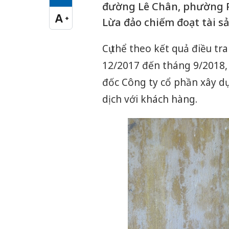
Cỡ chữ vừa
đường Lê Chân, phường P
A
+
Lừa đảo chiếm đoạt tài sả
Cỡ chữ lớn
Cụ thể theo kết quả điều tr
12/2017 đến tháng 9/2018, 
đốc Công ty cổ phần xây 
dịch với khách hàng.