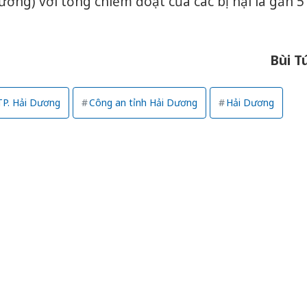
ng) với tổng chiếm đoạt của các bị hại là gần 5
Bùi T
TP. Hải Dương
Công an tỉnh Hải Dương
Hải Dương