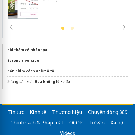
giá thảm cỏ nhân tạo
Serena riverside
dán phim cách nhiệt ô tô
Xưởng sản xuất
Hoa khổng lồ
Rẻ đẹp
Dự án
căn hộ fenica
Dĩ An
Shop Hoa Tươi Quận 11
Tin tức
Kinh tế
Thương hiệu
Chuyển động 389
Website
The Legend City Đà Nẵng bdsvidieu
bdsViDieu.com
Chính sách & Pháp luật
OCOP
Tư vấn
Xã hội
Bảng giá
Imperia Ocean City
mới nhất
Videos
Sửa máy rửa bát bosch