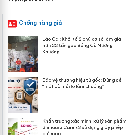
Chống hàng giả
mại
Lào Cai: Khởi tố 2 chủ cơ sở làm giả
hơn 22 tấn gạo Séng Cù Mường
Khương
àng
ản
Bảo vệ thương hiệu từ gốc: Đừng để
“mất bò mới lo làm chuồng”
Khẩn trương xác minh, xử lý sản phẩm
Slimaura Care x3 sử dụng giấy phép
giả mạo