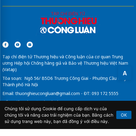
Tháp để tro cốt tại Hồ Chí Minh
Tạp chí điện tử Thương hiệu và Công luận của cơ quan Trung
ương Hiệp hội Chống hàng giả và Bảo vệ Thương hiệu Việt Nam
(Vatap)
A
Tòa soạn: Ngõ 56/ B5D6 Trương Công Giai - Phường Cầu Giấy -
Thành phố Hà Nội
Email:
thuonghieucongluan@gmail.com
- ĐT: 093 172 5555
Tổng Biên Tập: Vũ Đức Thuận
Chúng tôi sử dụng Cookie để cung cấp dịch vụ của
Giấy phép hoạt động báo chí điện tử số 64/GP-BTTTT do Bộ
chúng tôi và nâng cao trải nghiệm của bạn. Bằng cách
OK
Thông tin và Truyền thông cấp ngày 21/2/2020.
sử dụng trang web này, bạn đã đồng ý với điều này.